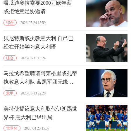
曝瓜迪奥拉索要2000万欧年薪
或拒绝意足协邀请
综合
2026-07-24 15:59
贝尼特斯或执教意大利 自己已
经在开始学习意大利语
综合
2026-05-31 15:24
马拉戈希望聘请阿莱格里或孔蒂
执教意大利队 蓝黑军团无缘世
界杯
意甲
2026-05-13 22:28
美特使提议意大利取代伊朗踢世
界杯 意大利已经出局
世界杯
2026-04-23 15:37