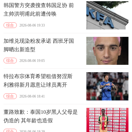
韩国警方突袭搜查韩国足协 前
主帅洪明甫此前遭传唤
综合
2026-08-06 19:33
加维兑现染粉发承诺 西班牙国
脚晒出新造型
综合
2026-08-06 19:05
特拉布宗体育希望租借努涅斯
利雅得新月愿意让球员离开
综合
2026-08-06 18:41
董路致歉：泰国10岁黑人父母是
伪造的 其年龄也造假
综合
2026-08-06 18:29