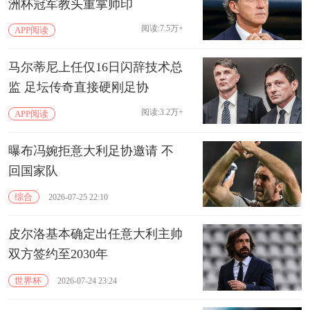
洲杯冠军教头重掌帅印
阅读:7.5万+
APP阅读
马尔蒂尼上任仅16日闪辞技术总
监 足坛传奇直接硬刚足协
阅读:3.2万+
APP阅读
曝布冯婉拒意大利足协邀请 不
回国家队
综合
2026-07-25 22:10
皮尔洛基本确定出任意大利主帅
双方签约至2030年
世界杯
2026-07-24 23:24