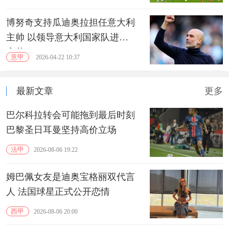
博努奇支持瓜迪奥拉担任意大利
主帅 以领导意大利国家队进行
变革
意甲
2026-04-22 10:37
最新文章
更多
巴尔科拉转会可能拖到最后时刻
巴黎圣日耳曼坚持高价立场
法甲
2026-08-06 19:22
姆巴佩女友是迪奥宝格丽双代言
人 法国球星正式公开恋情
西甲
2026-08-06 20:00