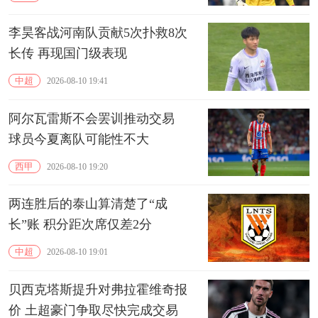
李昊客战河南队贡献5次扑救8次
长传 再现国门级表现
中超
2026-08-10 19:41
阿尔瓦雷斯不会罢训推动交易
球员今夏离队可能性不大
西甲
2026-08-10 19:20
两连胜后的泰山算清楚了“成
长”账 积分距次席仅差2分
中超
2026-08-10 19:01
贝西克塔斯提升对弗拉霍维奇报
价 土超豪门争取尽快完成交易