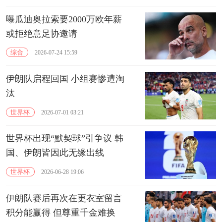
曝瓜迪奥拉索要2000万欧年薪
或拒绝意足协邀请
综合
2026-07-24 15:59
伊朗队启程回国 小组赛惨遭淘
汰
世界杯
2026-07-01 03:21
世界杯出现“默契球”引争议 韩
国、伊朗皆因此无缘出线
世界杯
2026-06-28 19:06
伊朗队赛后再次在更衣室留言
积分能赢得 但尊重千金难换