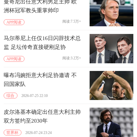
曼奇尼出任意大利男足主帅 欧
洲杯冠军教头重掌帅印
阅读:7.5万+
APP阅读
马尔蒂尼上任仅16日闪辞技术总
监 足坛传奇直接硬刚足协
阅读:3.2万+
APP阅读
曝布冯婉拒意大利足协邀请 不
回国家队
综合
2026-07-25 22:10
皮尔洛基本确定出任意大利主帅
双方签约至2030年
世界杯
2026-07-24 23:24