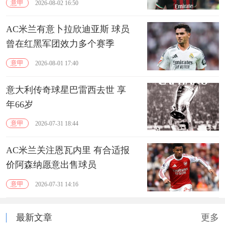
意甲
2026-08-02 16:50
AC米兰有意卜拉欣迪亚斯 球员
曾在红黑军团效力多个赛季
意甲
2026-08-01 17:40
意大利传奇球星巴雷西去世 享
年66岁
意甲
2026-07-31 18:44
AC米兰关注恩瓦内里 有合适报
价阿森纳愿意出售球员
意甲
2026-07-31 14:16
最新文章
更多