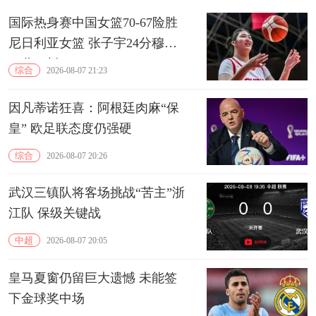
国际热身赛中国女篮70-67险胜
尼日利亚女篮 张子宇24分穆萨
15分10板
综合
2026-08-07 21:23
因凡蒂诺狂喜：阿根廷肉麻“保
皇” 欧足联态度仍强硬
综合
2026-08-07 20:26
武汉三镇队将客场挑战“苦主”浙
江队 保级关键战
中超
2026-08-07 20:05
皇马夏窗仍留巨大遗憾 未能签
下金球奖中场