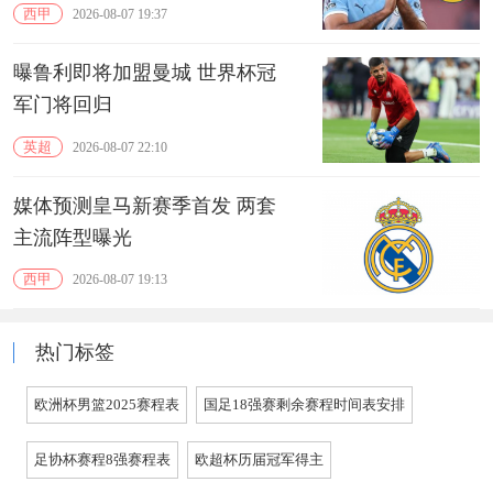
西甲
2026-08-07 19:37
曝鲁利即将加盟曼城 世界杯冠
军门将回归
英超
2026-08-07 22:10
媒体预测皇马新赛季首发 两套
主流阵型曝光
西甲
2026-08-07 19:13
热门标签
欧洲杯男篮2025赛程表
国足18强赛剩余赛程时间表安排
足协杯赛程8强赛程表
欧超杯历届冠军得主