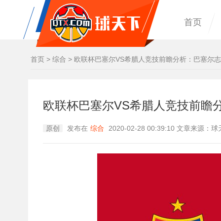
首页
首页
>
综合
>
欧联杯巴塞尔VS希腊人竞技前瞻分析：巴塞尔
欧联杯巴塞尔VS希腊人竞技前瞻
原创
发布在
综合
2020-02-28 00:39:10 文章来源