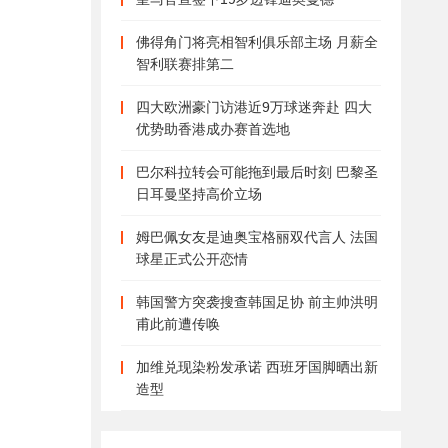
佛得角门将亮相智利俱乐部主场 月薪全
智利联赛排第二
四大欧洲豪门访港近9万球迷奔赴 四大
优势助香港成办赛首选地
巴尔科拉转会可能拖到最后时刻 巴黎圣
日耳曼坚持高价立场
姆巴佩女友是迪奥宝格丽双代言人 法国
球星正式公开恋情
韩国警方突袭搜查韩国足协 前主帅洪明
甫此前遭传唤
加维兑现染粉发承诺 西班牙国脚晒出新
造型