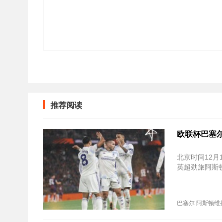
推荐阅读
欧联杯巴塞尔
北京时间12
英超劲旅阿斯
巴塞尔
阿斯顿维