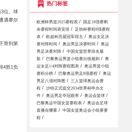
热门标签
第3位。球
遭遇赛尔
/
欧洲杯男篮2025赛程表
国足18强赛剩
/
余赛程时间表安排
足协杯赛程8强赛程
/
/
表
欧超杯历届冠军得主
奥运女足决
下滑到第
/
/
赛对阵时间
奥运男足决赛时间
奥运
/
男足决赛对阵
中国女篮世界排名最
/
/
新
巴黎奥运男篮小组赛出线规则
奥
/
运女足1/4对阵赛程图表
奥运男篮小组
4胜1负
/
/
赛积分榜
巴黎奥运男足8强赛程
奥运
/
男足八强对阵图
三人篮球奥运会赛
/
程
沙特正式提交2034世界杯申办文
/
/
/
件
奥运男足夺冠赔率
奥运会篮球
/
巴黎奥运中国女篮赛程表
奥运会足球
/
直播在哪看
中国女篮奥运会小组赛赛
/
程