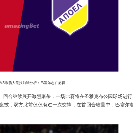
VS希腊人竞技前瞻分析：巴塞尔志在必得
淘汰赛第二回合继续展开激烈厮杀，一场比赛将在圣雅克布公园球场进
竞技，双方此前仅仅有过一次交锋，在首回合较量中，巴塞尔客场