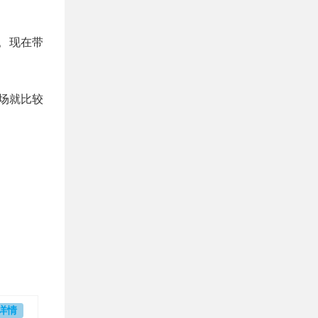
。现在带
场就比较
详情