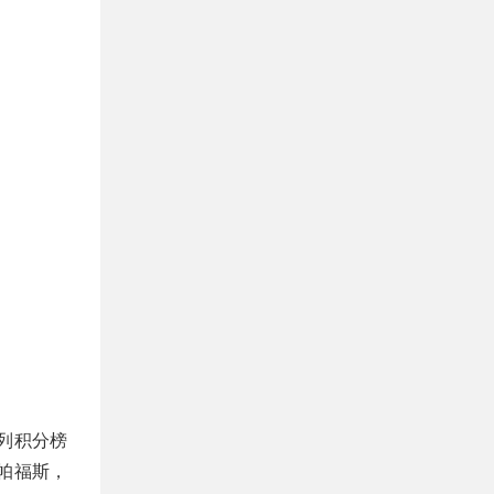
暂列积分榜
帕福斯，