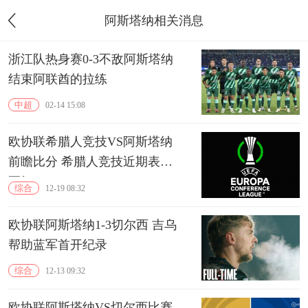
阿斯塔纳相关消息
浙江队热身赛0-3不敌阿斯塔纳
结束阿联酋的拉练
中超
02-14 15:08
欧协联希腊人竞技VS阿斯塔纳
前瞻比分 希腊人竞技近期表现
更好
综合
12-19 08:32
欧协联阿斯塔纳1-3切尔西 吉乌
帮助蓝军首开纪录
综合
12-13 09:32
欧协联阿斯塔纳VS切尔西比赛