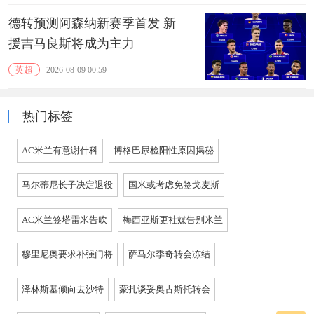
德转预测阿森纳新赛季首发 新
援吉马良斯将成为主力
英超
2026-08-09 00:59
热门标签
AC米兰有意谢什科
博格巴尿检阳性原因揭秘
马尔蒂尼长子决定退役
国米或考虑免签戈麦斯
AC米兰签塔雷米告吹
梅西亚斯更社媒告别米兰
穆里尼奥要求补强门将
萨马尔季奇转会冻结
泽林斯基倾向去沙特
蒙扎谈妥奥古斯托转会