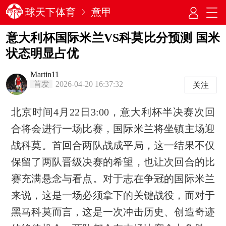
球天下体育
意甲
意大利杯国际米兰VS科莫比分预测 国米
状态明显占优
Martin11
首发
2026-04-20 16:37:32
关注
北京时间4月22日3:00，意大利杯半决赛次回
合将会进行一场比赛，国际米兰将坐镇主场迎
战科莫。首回合两队战成平局，这一结果不仅
保留了两队晋级决赛的希望，也让次回合的比
赛充满悬念与看点。对于志在争冠的国际米兰
来说，这是一场必须拿下的关键战役，而对于
黑马科莫而言，这是一次冲击历史、创造奇迹