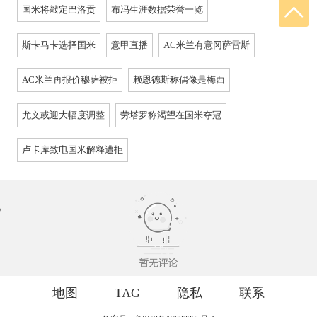
国米将敲定巴洛贡
布冯生涯数据荣誉一览
斯卡马卡选择国米
意甲直播
AC米兰有意冈萨雷斯
AC米兰再报价穆萨被拒
赖恩德斯称偶像是梅西
尤文或迎大幅度调整
劳塔罗称渴望在国米夺冠
卢卡库致电国米解释遭拒
地图
TAG
隐私
联系