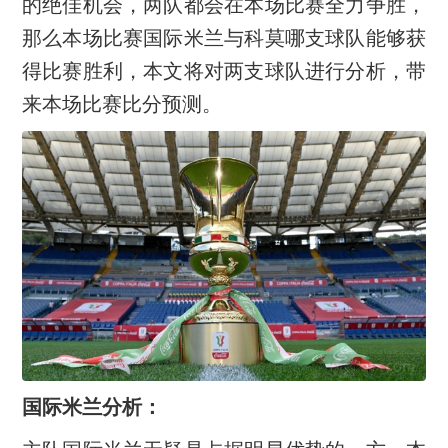
的绝佳机会，两队都会在本场比赛全力争胜，
那么本场比赛国际米兰与科莫哪支球队能够获
得比赛胜利，本文将对两支球队进行分析，带
来本场比赛比分预测。
国际米兰分析：