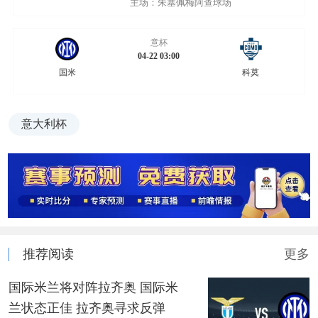
主场：朱塞佩梅阿查球场
意杯
04-22 03:00
国米
科莫
意大利杯
推荐阅读
更多
国际米兰将对阵拉齐奥 国际米
兰状态正佳 拉齐奥寻求反弹‌