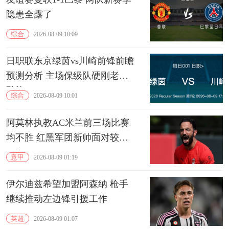
隐患全露了
综合
2026-08-09 10:09
日职联东京绿茵vs川崎前锋前瞻
预测分析 主场保级队硬刚老牌
劲旅
综合
2026-08-09 10:01
阿莫林执教AC米兰前三场比赛
均不胜 红黑军团新帅面对较大
压力
意甲
2026-08-09 01:19
伊尔迪兹希望加盟阿森纳 枪手
继续推动左边锋引援工作
英超
2026-08-09 01:07