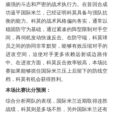
顽强的斗志和严密的战术执行力。在首回合成
功逼平国际米兰，已经证明科莫具备与强队抗
衡的能力。科莫的战术风格偏向务实，通常以
稳固防守为基础，通过紧凑的阵型限制对手空
间，再伺机发动快速反击。在防守端，科莫球
员之间的协同非常默契，能够有效压缩对手的
进攻空间，迫使对手更多依赖远射或边路传
中。在进攻方面，科莫反击效率较高，本场比
赛如果能够抓住国际米兰压上后留下的防线空
档，科莫有机会获得胜利。
本场比赛比分预测：
综合分析两队的表现，国际米兰近期取得连胜
战绩，科莫则是多场不胜，另外国际米兰还有