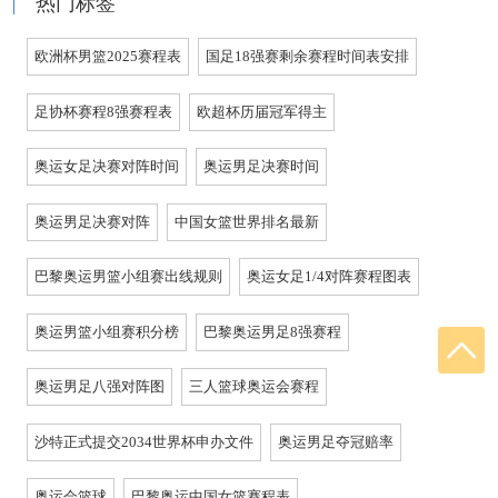
热门标签
欧洲杯男篮2025赛程表
国足18强赛剩余赛程时间表安排
足协杯赛程8强赛程表
欧超杯历届冠军得主
奥运女足决赛对阵时间
奥运男足决赛时间
奥运男足决赛对阵
中国女篮世界排名最新
巴黎奥运男篮小组赛出线规则
奥运女足1/4对阵赛程图表
奥运男篮小组赛积分榜
巴黎奥运男足8强赛程
奥运男足八强对阵图
三人篮球奥运会赛程
沙特正式提交2034世界杯申办文件
奥运男足夺冠赔率
奥运会篮球
巴黎奥运中国女篮赛程表