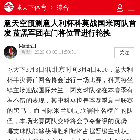
球天下体育
综合
意天空预测意大利杯科莫战国米两队首
发 蓝黑军团在门将位置进行轮换
Martin11
首发
2026-03-03 11:50:51
关注
球天下3月3日讯 北京时间3月4日4:00，意大利
杯半决赛首回合将会进行一场比赛，科莫将坐
镇主场迎战国际米兰，两支球队都在本赛季有
着不错的表现，其中科莫也是本赛季意甲联赛
的黑马，而国际米兰则是联赛排名榜首的队
伍，本场比赛两队交锋将会争夺晋级的优势，
哪支球队能够获得胜利就将占据晋级主动权。