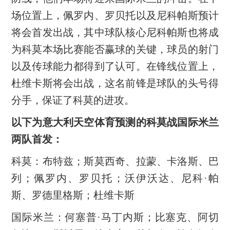
场位置上，佩罗内、罗贝托以及尼科帕斯预计
将会首发出战，其中球队核心尼科帕斯也将成
为科莫本场比赛能否赢球的关键，球员的射门
以及传球能力都得到了认可。在锋线位置上，
杜维卡斯将会出战，这名前锋是球队的头号得
分手，保证了科莫的进攻。
以下为意大利天空体育预测的科莫战国际米兰
两队首发：
科莫：布特兹；斯莫西奇、拉蒙、卡洛斯、巴
列；佩罗内、罗贝托；沃伊沃达、尼科·帕
斯、罗德里格斯；杜维卡斯
国际米兰：何塞普·马丁内斯；比塞克、阿切