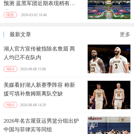
预测 蓝黑军团近期表现稍有不
稳
综合
2026-03-02 16:48
最新文章
更多
湖人官方宣传被指除名詹眉 两
人均已不在队内
NBA
2026-08-08 15:08
美媒看好湖人新赛季阵容 称新
援可填补詹姆斯离队空缺
NBA
2026-08-08 14:29
2026年名古屋亚运男篮分组出炉
中国与菲律宾等同组