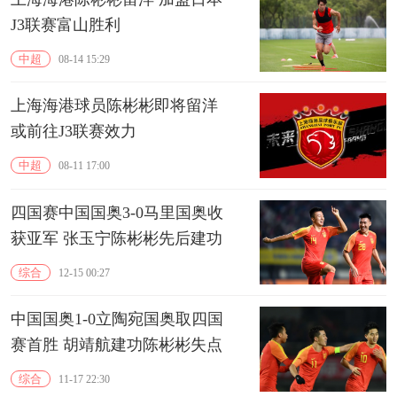
J3联赛富山胜利
中超
08-14 15:29
上海海港球员陈彬彬即将留洋
或前往J3联赛效力
中超
08-11 17:00
四国赛中国国奥3-0马里国奥收
获亚军 张玉宁陈彬彬先后建功
综合
12-15 00:27
中国国奥1-0立陶宛国奥取四国
赛首胜 胡靖航建功陈彬彬失点
综合
11-17 22:30