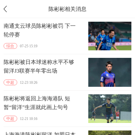
陈彬彬相关消息
南通支云球员陈彬彬被罚 下一
轮停赛
综合
07-25 15:19
陈彬彬被日本球迷称水平不够
留洋J3联赛半年零出场
中超
12-23 10:26
陈彬彬将返回上海海港队 短
暂“留洋”生涯就此画上句号
中超
12-21 10:16
上海海港陈彬彬留洋 加盟日本