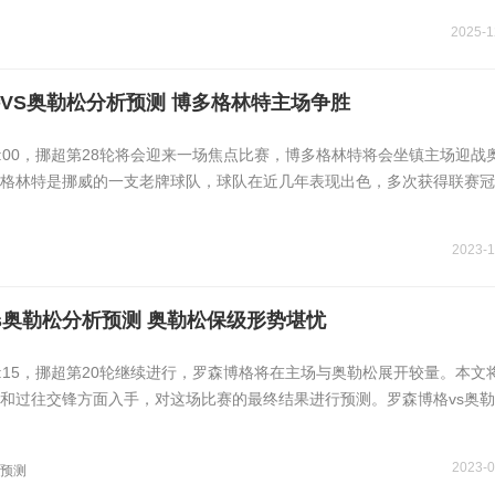
2025-1
VS奥勒松分析预测 博多格林特主场争胜
日0:00，挪超第28轮将会迎来一场焦点比赛，博多格林特将会坐镇主场迎战
格林特是挪威的一支老牌球队，球队在近几年表现出色，多次获得联赛冠
2023-1
s奥勒松分析预测 奥勒松保级形势堪忧
01:15，挪超第20轮继续进行，罗森博格将在主场与奥勒松展开较量。本文
和过往交锋方面入手，对这场比赛的最终结果进行预测。罗森博格vs奥
2023-0
预测