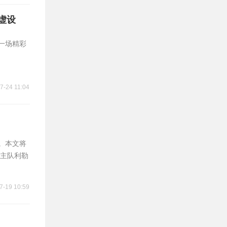
虚设
来一场精彩
7-24 11:04
松。本文将
主队利勒
7-19 10:59