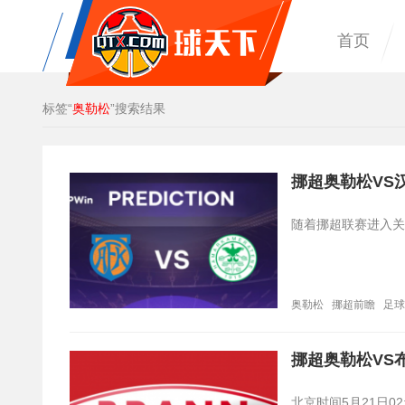
首页
标签“
奥勒松
”搜索结果
挪超奥勒松VS
随着挪超联赛进入关
奥勒松
挪超前瞻
足球
挪超奥勒松VS
北京时间5月21日0