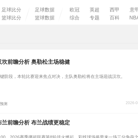
足球比分
足球数据
欧冠
英超
西甲
意
篮球比分
篮球数据
综合
专题
百科
NB
汉坎前瞻分析 奥勒松主场稳健
键阶段，本轮比赛迎来焦点对决，主队奥勒松将在主场迎战汉坎。
2026-0
预测
布兰前瞻分析 布兰战绩更稳定
2:00，2026赛季挪超联赛第8轮战火燃起，彩线球场将带来一场三分争夺