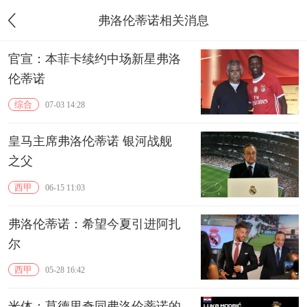
弗洛伦蒂诺相关消息
官宣：本菲卡续约中场新星弗洛
伦蒂诺
综合
07-03 14:28
皇马主席弗洛伦蒂诺 银河战舰
之父
西甲
06-15 11:03
弗洛伦蒂诺：希望今夏引进阿扎
尔
西甲
05-28 16:42
米体：莫德里奇同弗洛伦蒂诺的