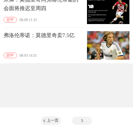
会面将推迟至周四
意甲
08-09 11:33
弗洛伦蒂诺：莫德里奇卖7.5亿
西甲
08-03 14:31
上一页
5