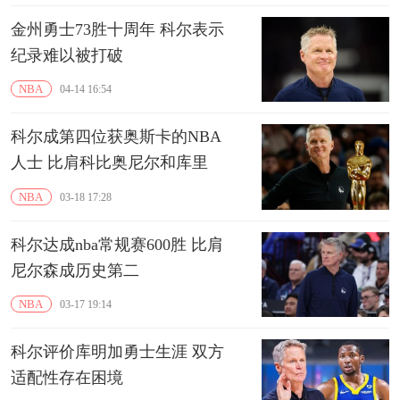
金州勇士73胜十周年 科尔表示
纪录难以被打破
NBA
04-14 16:54
科尔成第四位获奥斯卡的NBA
人士 比肩科比奥尼尔和库里
NBA
03-18 17:28
科尔达成nba常规赛600胜 比肩
尼尔森成历史第二
NBA
03-17 19:14
科尔评价库明加勇士生涯 双方
适配性存在困境