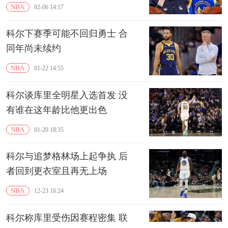
NBA
02-06 14:17
科尔下赛季可能不回归勇士 合
同年尚未续约
NBA
01-22 14:55
科尔谈库里全明星入选首发 没
有谁在这年龄比他更出色
NBA
01-20 18:35
科尔与追梦格林场上起争执 后
者回到更衣室且再无上场
NBA
12-23 16:24
科尔称库里受伤因赛程密集 联