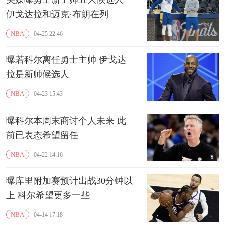
伊戈达拉和迈克·布朗在列
NBA
04-25 22:46
曝若科尔离任勇士主帅 伊戈达
拉是新帅候选人
NBA
04-23 15:43
曝科尔本周末商讨个人未来 此
前已表态希望留任
NBA
04-22 14:16
曝库里附加赛预计出战30分钟以
上 科尔希望更多一些
NBA
04-14 17:18