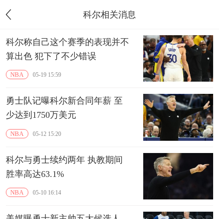
科尔相关消息
科尔称自己这个赛季的表现并不
算出色 犯下了不少错误
NBA
05-19 15:59
勇士队记曝科尔新合同年薪 至
少达到1750万美元
NBA
05-12 15:20
科尔与勇士续约两年 执教期间
胜率高达63.1%
NBA
05-10 16:14
美媒曝勇士新主帅五大候选人