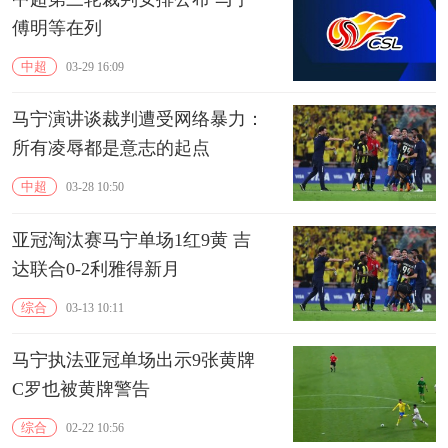
傅明等在列
中超
03-29 16:09
马宁演讲谈裁判遭受网络暴力：
所有凌辱都是意志的起点
中超
03-28 10:50
亚冠淘汰赛马宁单场1红9黄 吉
达联合0-2利雅得新月
综合
03-13 10:11
马宁执法亚冠单场出示9张黄牌
C罗也被黄牌警告
综合
02-22 10:56