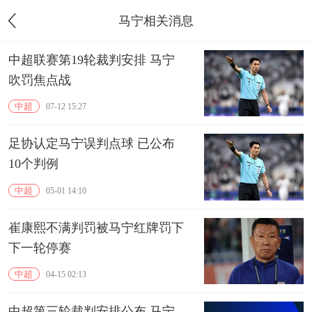
马宁相关消息
中超联赛第19轮裁判安排 马宁
吹罚焦点战
中超
07-12 15:27
足协认定马宁误判点球 已公布
10个判例
中超
05-01 14:10
崔康熙不满判罚被马宁红牌罚下
下一轮停赛
中超
04-15 02:13
中超第三轮裁判安排公布 马宁