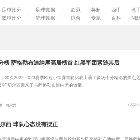
足球比分
足球数据
欧冠
英超
西甲
意
篮球比分
篮球数据
综合
专题
百科
NB
分榜 萨格勒布迪纳摩高居榜首 红黑军团紧随其后
晨，本次2022-2023赛季欧冠小组赛首轮比赛上演了多场十分精彩的焦点
蓝军”切尔西迎来了与萨格勒布迪纳摩的较量。
2022-0
兰
切尔西
尔西 球队心态没有摆正
在今天凌晨结束的欧冠小组赛切尔西首轮做客对阵萨格勒布迪纳摩，最终萨