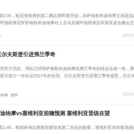
凌晨3:00，欧冠资格赛的第二圈比赛即将开始，由萨格勒布迪纳摩主场迎战
甲级联赛冠军萨格勒布迪纳摩对上北马其顿甲级联赛冠军斯库皮会擦出怎
2022-0
皮
沃尔夫斯堡引进弗兰季奇
堡官方消息，球队已经和萨格勒布迪纳摩就弗兰季奇的转会达成一致，弗
双方签订一份长达2027年的合同。沃尔夫斯堡引进弗兰季奇据悉，沃尔
2022-0
迪纳摩
德甲
迪纳摩vs塞维利亚前瞻预测 塞维利亚晋级在望
凌晨1:45，欧联杯淘汰赛附加赛迎来第二回合的较量，塞维利亚来到客场挑