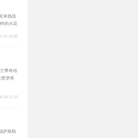
前来挑战
样的火花
7-19 18:00
兰季奇转
夫斯堡将
6-28 11:35
战萨格勒