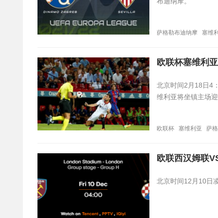
布迪纳摩。
萨格勒布迪纳摩
塞维
欧联杯塞维利亚
​北京时间2月18日
维利亚将坐镇主场迎
欧联杯
塞维利亚
萨格
欧联西汉姆联V
北京时间12月10