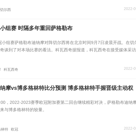
2022-0
切尔西
小组赛 时隔多年重回萨格勒布
欧冠小组赛萨格勒布迪纳摩对阵切尔西将在北京时间9月7日凌晨开战。在切
奇谈到了对本场比赛的看法。科瓦西奇据报道，科瓦西奇在接受媒体采访
2022-0
摩
科瓦西奇
纳摩vs博多格林特比分预测 博多格林特手握晋级主动权
3:00，2022-2023赛季欧冠附加赛第二回合继续精彩对决，萨格勒布迪纳
来与博多格林特的较量。
2022-0
格林特
欧冠