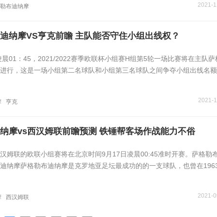
2021-1
勒布迪纳摩
迪纳摩VS亨克前瞻 主队能否守住小组出线权？
凌晨01：45，2021/2022赛季欧联杯小组赛H组第5轮一场比赛将在主队
进行，这是一场小组第二名球队和小组第三名球队之间争夺小组出线名额
2021-1
摩
亨克
纳摩vs西汉姆联前瞻预测 铁锤帮客场作战能力不俗
西汉姆联的欧联小组赛将在北京时间9月17日凌晨00:45准时开赛。萨格勒
布迪纳摩萨格勒布迪纳摩是克罗地亚足坛最成功的的一支球队，也曾在196
2021-0
摩
西汉姆联