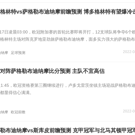
格林特vs萨格勒布迪纳摩前瞻预测 博多格林特有望爆冷
月17日凌晨03:00，欧冠附加赛的首轮比赛即将开打，12支球队将争夺6个
格林特主场对阵克罗地亚劲旅萨格勒布迪纳摩，面多实力强大的萨格勒布
2022-0
迪纳摩
足球预测
对阵萨格勒布迪纳摩比分预测 主队不宜高估
晨1:45，欧冠资格赛第三圈继续进行，卢多戈雷茨坐镇主场迎战萨格勒布
都显得信心满满。
2022-0
迪纳摩
欧冠前瞻
勒布迪纳摩vs斯库皮前瞻预测 克甲冠军与北马其顿甲冠