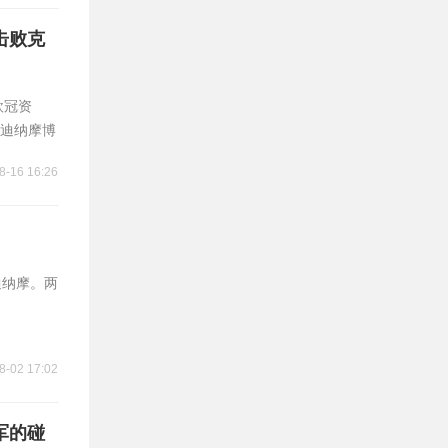
击败克
欧冠资
迪纳摩博
8-16 16:26
迪纳摩。两
8-02 17:02
军的碰