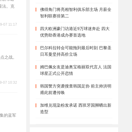
看法。克
佛得角门将亮相智利俱乐部主场 月薪全
智利联赛排第二
9-07 11:17
四大欧洲豪门访港近9万球迷奔赴 四大
优势助香港成办赛首选地
巴尔科拉转会可能拖到最后时刻 巴黎圣
日耳曼坚持高价立场
焦点之战。
姆巴佩女友是迪奥宝格丽双代言人 法国
球星正式公开恋情
9-07 10:32
韩国警方突袭搜查韩国足协 前主帅洪明
甫此前遭传唤
加维兑现染粉发承诺 西班牙国脚晒出新
造型
密集的蓝军