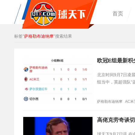
首页
标签“
萨格勒布迪纳摩
”搜索结果
欧冠E组最新积
​北京时间9月7日凌
组当中，英超强队“
萨格勒布迪纳摩
AC米
高佬克劳奇谈切
球天下9月7日讯 