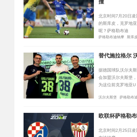
撞
北京时间7月20日
的斯库皮，克罗地亚
呢？萨格勒布迪
萨格勒布迪纳摩
斯库
替代施拉格尔 
据德国球队沃尔夫斯
会加盟沃尔夫斯堡，
为这位前克罗地亚U
沃尔夫斯堡
萨格勒布
欧联杯萨格勒布
北京时间2月25日