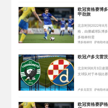
欧冠资格赛博多
甲劲旅
北京时间2022年8
格，由挪威球队博多
多格林特需
博多格林特
萨格勒布
欧冠卢多戈雷茨
北京时间8月3日凌
支球队对于本场比赛
卢多戈雷茨
萨格勒布
欧冠资格赛萨格