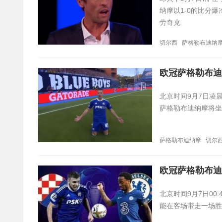
纳摩以1-0的比分
劳奇克
切尔西
萨格勒布迪纳
欧冠萨格勒布迪
​北京时间9月7日凌
萨格勒布迪纳摩将坐
萨格勒布迪纳摩
切尔
欧冠萨格勒布迪
北京时间9月7日0
能在客场带走一场胜