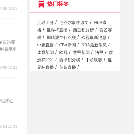
热门标签
9-06 15:01
/
/
足球比分
厄齐尔事件原文
NBA直
/
/
/
播
世界杯直播
西乙积分榜
西乙赛
/
/
/
程
周琦波兰什么梗
欧冠最新消息
尔西的赛
/
/
/
中超直播
CBA新闻
NBA最新消息
时表示萨
/
/
/
/
体育新闻
欧冠
意甲新闻
法甲
欧
/
/
/
洲杯2021
西甲积分榜
中超联赛
世
/
/
界杯直播
英超直播
9-06 10:22
摩也将在
8-24 15:33