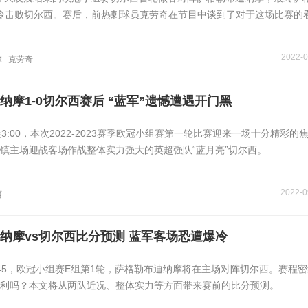
爆冷击败切尔西。赛后，前热刺球员克劳奇在节目中谈到了对于这场比赛的
2022-0
摩
克劳奇
纳摩1-0切尔西赛后 “蓝军”遗憾遭遇开门黑
晨3:00，本次2022-2023赛季欧冠小组赛第一轮比赛迎来一场十分精彩的
镇主场迎战客场作战整体实力强大的英超强队“蓝月亮”切尔西。
2022-0
西
纳摩vs切尔西比分预测 蓝军客场恐遭爆冷
0:45，欧冠小组赛E组第1轮，萨格勒布迪纳摩将在主场对阵切尔西。赛程
利吗？本文将从两队近况、整体实力等方面带来赛前的比分预测。