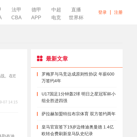
甲
法甲
德甲
中超
直播
|
登录
注册
A
CBA
APP
电竞
世界杯
最新文章
罗梅罗与马竞达成原则性协议 年薪600
之战。在E
万签约4年
U17国足1分钟轰2球 明日之星冠军杯小
组全胜进四强
9-07 14:15
萨拉赫加盟特拉布宗体育 双方签约两年
皇马官宣签下19岁边锋迪奥曼德 1.4亿
欧转会费刷新皇马队史纪录
格勒布迪