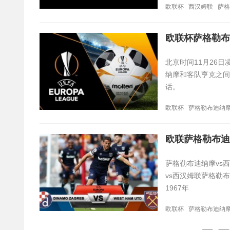
欧联杯
西汉姆联
萨格
欧联杯萨格勒布
北京时间11月26日
纳摩和客队亨克之间
话。
欧联杯
萨格勒布迪纳
欧联萨格勒布迪
萨格勒布迪纳摩vs
vs西汉姆联萨格勒
1967年
欧联杯
萨格勒布迪纳