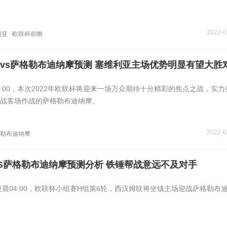
2022-0
利亚
欧联杯前瞻
vs萨格勒布迪纳摩预测 塞维利亚主场优势明显有望大胜
4：00，本次2022年欧联杯将迎来一场万众期待十分精彩的焦点之战，实
战客场作战的萨格勒布迪纳摩。
2022-0
勒布迪纳摩
S萨格勒布迪纳摩预测分析 铁锤帮战意远不及对手
日凌晨04:00，欧联杯小组赛H组第6轮，西汉姆联将坐镇主场迎战萨格勒布