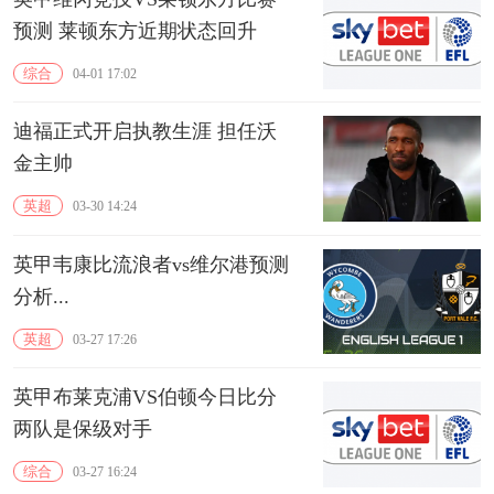
预测 莱顿东方近期状态回升
综合
04-01 17:02
迪福正式开启执教生涯 担任沃
金主帅
英超
03-30 14:24
英甲韦康比流浪者vs维尔港预测
分析...
英超
03-27 17:26
英甲布莱克浦VS伯顿今日比分
两队是保级对手
综合
03-27 16:24