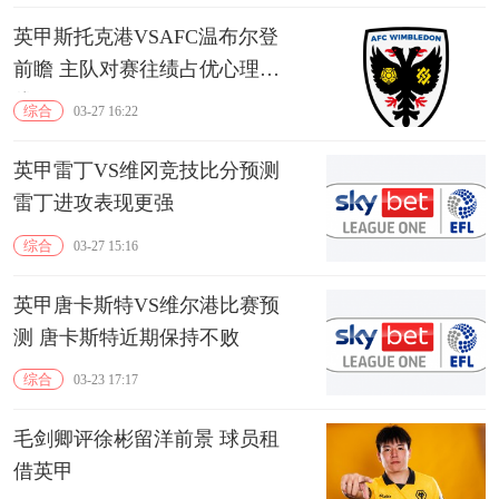
英甲斯托克港VSAFC温布尔登
前瞻 主队对赛往绩占优心理占
优
综合
03-27 16:22
英甲雷丁VS维冈竞技比分预测
雷丁进攻表现更强
综合
03-27 15:16
英甲唐卡斯特VS维尔港比赛预
测 唐卡斯特近期保持不败
综合
03-23 17:17
毛剑卿评徐彬留洋前景 球员租
借英甲