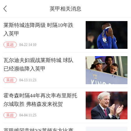
英甲相关消息
莱斯特城连降两级 时隔10年跌
入英甲
英超
04-22 14:10
瓦尔迪夫妇观战莱斯特城 球队
已经濒临降入英甲
英超
04-13 11:23
霍奇森时隔44年再次率布里斯托
尔城取胜 弗格森发来祝贺
英超
04-04 11:25
英甲维冈竞技VS莱顿东方比赛