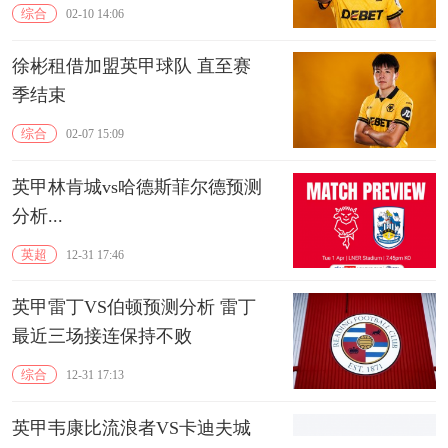
综合
02-10 14:06
徐彬租借加盟英甲球队 直至赛
季结束
综合
02-07 15:09
英甲林肯城vs哈德斯菲尔德预测
分析...
英超
12-31 17:46
英甲雷丁VS伯顿预测分析 雷丁
最近三场接连保持不败
综合
12-31 17:13
英甲韦康比流浪者VS卡迪夫城