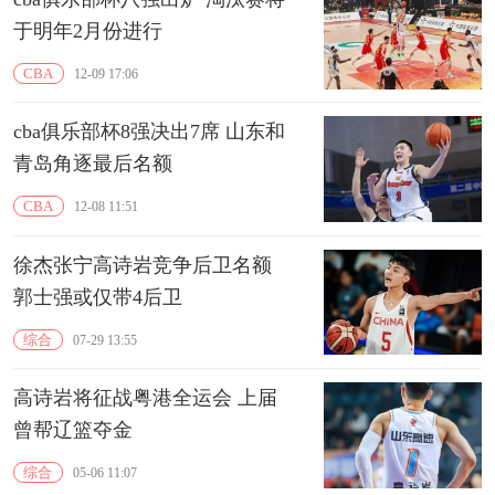
于明年2月份进行
CBA
12-09 17:06
cba俱乐部杯8强决出7席 山东和
青岛角逐最后名额
CBA
12-08 11:51
徐杰张宁高诗岩竞争后卫名额
郭士强或仅带4后卫
综合
07-29 13:55
高诗岩将征战粤港全运会 上届
曾帮辽篮夺金
综合
05-06 11:07