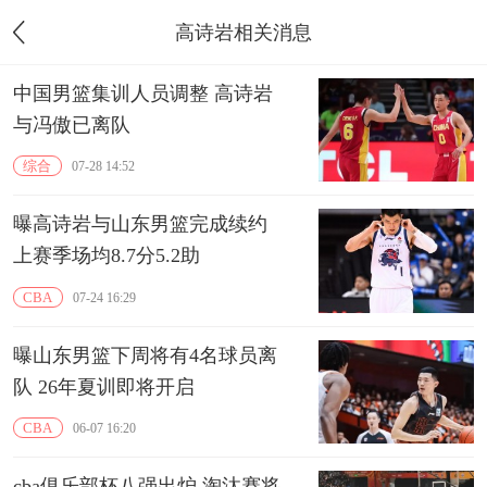
高诗岩相关消息
中国男篮集训人员调整 高诗岩
与冯傲已离队
综合
07-28 14:52
曝高诗岩与山东男篮完成续约
上赛季场均8.7分5.2助
CBA
07-24 16:29
曝山东男篮下周将有4名球员离
队 26年夏训即将开启
CBA
06-07 16:20
cba俱乐部杯八强出炉 淘汰赛将