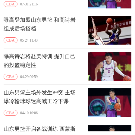
CBA
07-31 21:16
曝高登加盟山东男篮 和高诗岩
组成后场搭档
CBA
05-24 11:43
曝高诗岩将赴美特训 提升自己
的投篮稳定性
CBA
04-29 09:59
山东男篮主场外发生冲突 主场
爆冷输球球迷高喊王晗下课
CBA
04-10 10:06
山东男篮开启备战训练 西蒙斯