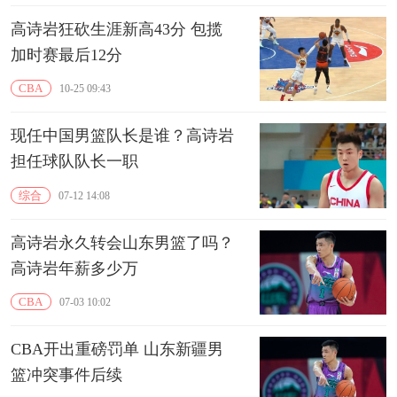
高诗岩狂砍生涯新高43分 包揽
加时赛最后12分
CBA
10-25 09:43
现任中国男篮队长是谁？高诗岩
担任球队队长一职
综合
07-12 14:08
高诗岩永久转会山东男篮了吗？
高诗岩年薪多少万
CBA
07-03 10:02
CBA开出重磅罚单 山东新疆男
篮冲突事件后续