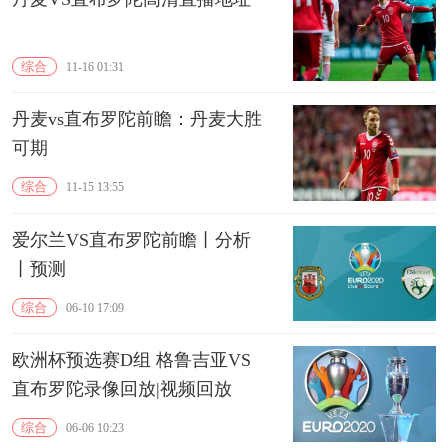
综合
11-16 01:31
丹麦vs直布罗陀前瞻：丹麦大胜
可期
综合
11-15 13:55
爱尔兰VS直布罗陀前瞻丨分析
丨预测
综合
06-10 17:09
欧洲杯预选赛D组 格鲁吉亚VS
直布罗陀录像回放|视频回放
综合
06-06 10:23