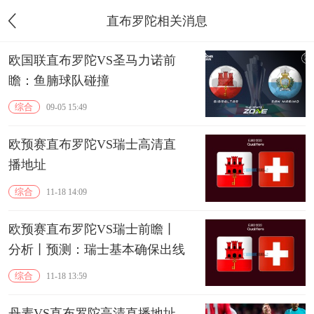
直布罗陀相关消息
欧国联直布罗陀VS圣马力诺前
瞻：鱼腩球队碰撞
综合
09-05 15:49
欧预赛直布罗陀VS瑞士高清直
播地址
综合
11-18 14:09
欧预赛直布罗陀VS瑞士前瞻丨
分析丨预测：瑞士基本确保出线
综合
11-18 13:59
丹麦VS直布罗陀高清直播地址