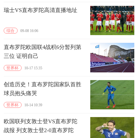
瑞士VS直布罗陀高清直播地址
综合
09-08 16:06
直布罗陀欧国联4战积6分暂列第
三位 证明自己
世界杯
10-17 15:35
创造历史！直布罗陀国家队首胜
球员抱头痛哭
世界杯
10-14 10:39
欧国联列支敦士登VS直布罗陀
战报 列支敦士登2-0直布罗陀