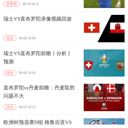
世界杯
09-10 04:55
瑞士VS直布罗陀录像视频回放
综合
09-08 16:08
瑞士VS直布罗陀前瞻丨分析丨
预测
综合
09-08 16:04
直布罗陀vs丹麦前瞻：丹麦取胜
问题不大
综合
09-05 16:23
欧洲杯预选赛D组 格鲁吉亚VS