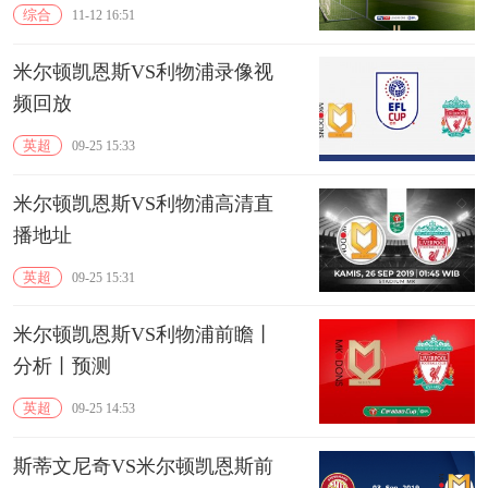
综合
11-12 16:51
米尔顿凯恩斯VS利物浦录像视
频回放
英超
09-25 15:33
米尔顿凯恩斯VS利物浦高清直
播地址
英超
09-25 15:31
米尔顿凯恩斯VS利物浦前瞻丨
分析丨预测
英超
09-25 14:53
斯蒂文尼奇VS米尔顿凯恩斯前