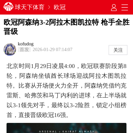
球天下体育
欧冠
欧冠阿森纳3-2阿拉木图凯拉特 枪手全胜
晋级
kofudog
首发
2026-01-29 07:14:07
关注
北京时间1月29日凌晨4:00，欧冠联赛阶段第8
轮，阿森纳坐镇酋长球场迎战阿拉木图凯拉
特。比赛从开场便火力全开，阿森纳凭借约克
雷斯、哈弗茨和马丁内利的进球，在上半场就
以3-1领先对手，最终以3-2险胜，锁定小组榜
首，直接晋级欧冠16强。