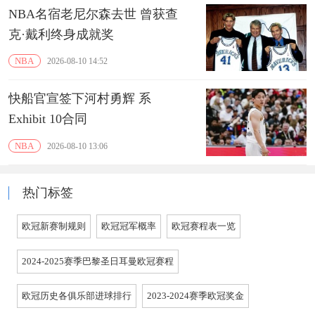
NBA名宿老尼尔森去世 曾获查
克·戴利终身成就奖
NBA
2026-08-10 14:52
快船官宣签下河村勇辉 系
Exhibit 10合同
NBA
2026-08-10 13:06
热门标签
欧冠新赛制规则
欧冠冠军概率
欧冠赛程表一览
2024-2025赛季巴黎圣日耳曼欧冠赛程
欧冠历史各俱乐部进球排行
2023-2024赛季欧冠奖金