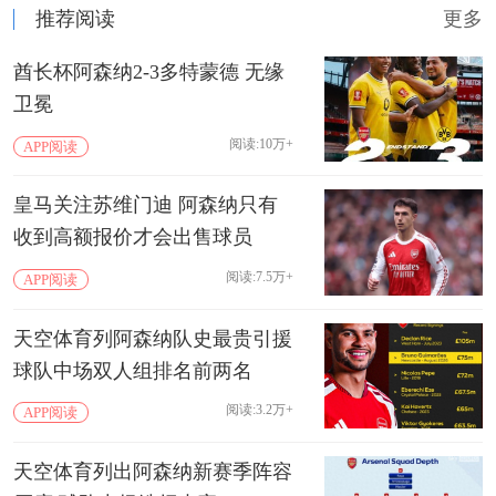
推荐阅读
更多
酋长杯阿森纳2-3多特蒙德 无缘
卫冕
阅读:10万+
APP阅读
皇马关注苏维门迪 阿森纳只有
收到高额报价才会出售球员
阅读:7.5万+
APP阅读
天空体育列阿森纳队史最贵引援
球队中场双人组排名前两名
阅读:3.2万+
APP阅读
天空体育列出阿森纳新赛季阵容