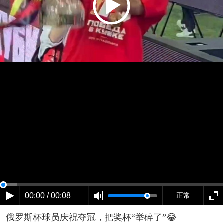
00:00 / 00:08
正常
俄罗斯杯球员庆祝夺冠，把奖杯“举碎了”😂