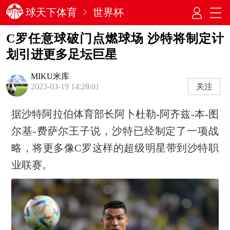
球天下体育
世界杯
C罗任意球破门点燃球场 沙特将制定计
划引进更多足坛巨星
MIKU米库
关注
2023-03-19 14:28:01
据沙特阿拉伯体育部长阿卜杜勒-阿齐兹-本-图
尔基-费萨尔王子说，沙特已经制定了一项战
略，将更多像C罗这样的超级明星带到沙特职
业联赛。