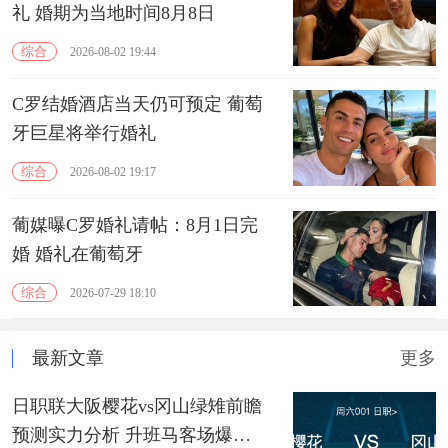
礼 婚期为当地时间8月8日
综合
2026-08-02 19:44
C罗结婚酒店当天仍可预定 葡萄
牙巨星将举行婚礼
综合
2026-08-02 19:17
葡媒曝C罗婚礼请帖：8月1日完
婚 婚礼在葡萄牙
综合
2026-07-29 18:10
最新文章
更多
日职联大阪樱花vs冈山绿雉前瞻
预测实力分析 升班马客场爆冷