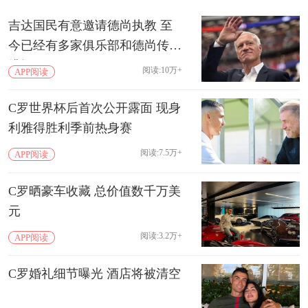
吉达国民有意邀请德尚执教 至
今已经有多家俱乐部和德尚传出
绯闻
阅读:10万+
APP阅读
C罗世界杯后首次公开露面 现身
利雅得胜利季前热身赛
阅读:7.5万+
APP阅读
C罗晒豪车收藏 总价值数千万美
元
阅读:3.2万+
APP阅读
C罗婚礼细节曝光 酒店将被清空