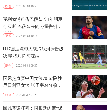
良机
综合
2026-08-08 10:55
曝利物浦租借巴萨队长1年明夏
可买断 巴萨队长阿劳霍告别诺
坎普
英超
2026-08-08 10:16
U17国足点球大战淘汰河床晋级
决赛 将对阵阿森纳
综合
2026-08-08 09:35
国际热身赛中国女篮70-67险胜
尼日利亚女篮 张子宇24分穆萨
15分10板
综合
2026-08-07 21:23
因凡蒂诺狂喜：阿根廷肉麻“保