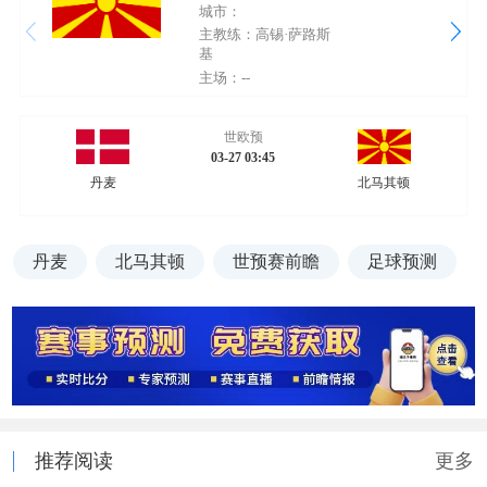
城市：
主教练：高锡·萨路斯
基
主场：--
世欧预
03-27 03:45
丹麦
北马其顿
丹麦
北马其顿
世预赛前瞻
足球预测
推荐阅读
更多