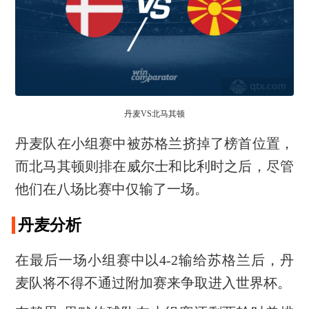
丹麦VS北马其顿
丹麦队在小组赛中被苏格兰挤掉了榜首位置，
而北马其顿则排在威尔士和比利时之后，尽管
他们在八场比赛中仅输了一场。
丹麦分析
在最后一场小组赛中以4-2输给苏格兰后，丹
麦队将不得不通过附加赛来争取进入世界杯。