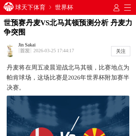
球天下体育
世界杯
世预赛丹麦VS北马其顿预测分析 丹麦力
争突围
Jin Sakai
首发
2026-03-25 17:44:17
关注
丹麦将在周五凌晨迎战北马其顿，比赛地点为
帕肯球场，这场比赛是2026年世界杯附加赛半
决赛。