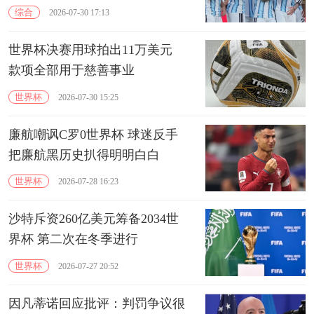
综合
2026-07-30 17:13
世界杯决赛用球拍出11万美元
款项全部用于慈善事业
世界杯
2026-07-30 15:25
廉航嘲讽C罗0世界杯 球迷反手
把廉航黑历史扒得明明白白
世界杯
2026-07-28 16:23
沙特斥资260亿美元筹备2034世
界杯 第二次在冬季进行
世界杯
2026-07-27 20:52
因凡蒂诺回应批评：判罚争议很