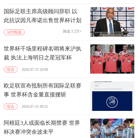
国际足联主席高级顾问辞职 以
此抗议因凡蒂诺出售世界杯计划
阅读:3.2万+
APP阅读
世界杯千场里程碑名哨将来沪执
裁 执法上海明日之星冠军杯
综合
2026-07-31 20:09
欧足联宣布抵制所有国际足联赛
事 世界杯含金量直接腰斩
综合
2026-07-31 09:21
阿根廷3人或面临长期禁赛 世界
杯决赛冲突余波未平