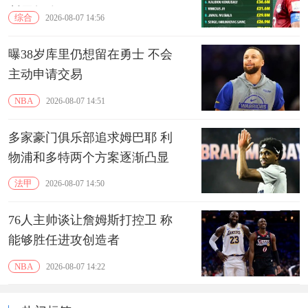
断层领跑‌
综合
2026-08-07 14:56
曝38岁库里仍想留在勇士 不会
主动申请交易
NBA
2026-08-07 14:51
多家豪门俱乐部追求姆巴耶 利
物浦和多特两个方案逐渐凸显
法甲
2026-08-07 14:50
76人主帅谈让詹姆斯打控卫 称
能够胜任进攻创造者
NBA
2026-08-07 14:22