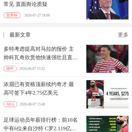
常见 直面舆论质疑
世界杯
2026-07-27 18:08
最新文章
更多
多特考虑提高对马拉的报价 主
帅科瓦奇欣赏他快速强壮且直接
的球员类型
德甲
2026-08-07 15:52
浓眉已有资格顶薪续约奇才 最
高可签下4年2.75亿美元
NBA
2026-08-07 15:40
足球运动员年薪排行榜：前10名
中有6位来自沙特 C罗2.119亿镑