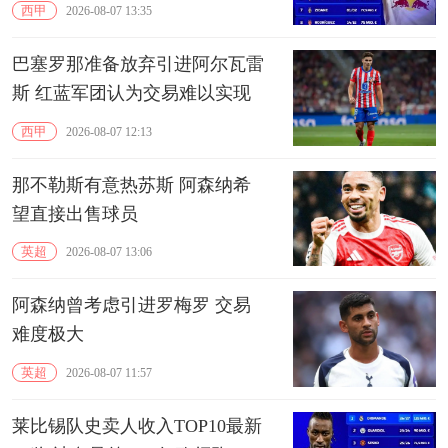
贝林厄姆
西甲
2026-08-07 13:35
巴塞罗那准备放弃引进阿尔瓦雷
斯 红蓝军团认为交易难以实现
西甲
2026-08-07 12:13
那不勒斯有意热苏斯 阿森纳希
望直接出售球员
英超
2026-08-07 13:06
阿森纳曾考虑引进罗梅罗 交易
难度极大
英超
2026-08-07 11:57
莱比锡队史卖人收入TOP10最新