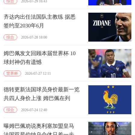
综合
2026-07-29 16:43
齐达内出任法国队主教练 据悉
签约至2030年6月
综合
2026-07-28 18:00
姆巴佩发文回顾本届世界杯 10
球封神仍有遗憾
世界杯
2026-07-27 12:11
德转更新法国球员身价最新一览
共四人身价上涨 姆巴佩在列
综合
2026-07-24 12:40
曝姆巴佩劝说奥利塞加盟皇马
法国双星伯纳乌合体只差一步