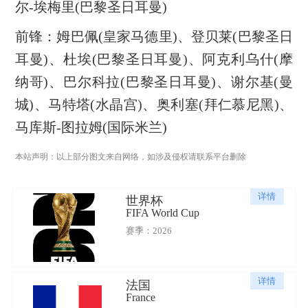
尔-埃梅里(巴黎圣日耳曼)
前锋：
姆巴佩(皇家马德里)、
登贝莱(巴黎圣日
耳曼)、杜埃(巴黎圣日耳曼)、
阿克利乌什(摩
纳哥)、巴尔科拉(巴黎圣日耳曼)、谢尔基(曼
城)、马特塔(水晶宫)、奥利塞(拜仁慕尼黑)、
马库斯-图拉姆(国际米兰)
本站声明：以上部分图文来自网络，如涉及侵权请联系平台删除
详情
世界杯
FIFA World Cup
赛季：2026
详情
法国
France