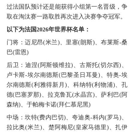
过法国队预计还是能获得小组第一名晋级，争
取在淘汰赛一路取胜再次进入决赛争夺冠军。
以下为法国2026年世界杯名单：
门将：迈尼昂(米兰)、里塞(朗斯)、布莱斯-桑
巴(雷恩)
后卫：迪涅(阿斯顿维拉)、古斯托(切尔西)、
卢卡斯-埃尔南德斯(巴黎圣日耳曼)、特奥-埃
尔南德斯(利雅得新月)、科纳特(利物浦)、孔
德(巴塞罗那)、拉克鲁瓦(水晶宫)、萨利巴(阿
森纳)、于帕梅卡诺(拜仁慕尼黑)
中场：坎特(费内巴切)、夸迪奥-科内(罗马)、
拉比奥(米兰)、楚阿梅尼(皇家马德里)、扎伊