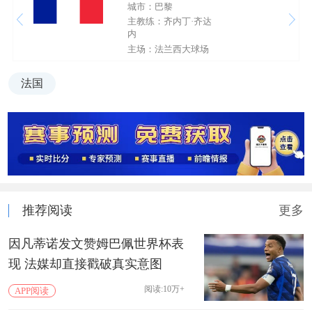
城市：巴黎
主教练：齐内丁·齐达
内
主场：法兰西大球场
法国
推荐阅读
更多
因凡蒂诺发文赞姆巴佩世界杯表
现 法媒却直接戳破真实意图
阅读:10万+
APP阅读