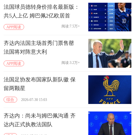
法国球员德转身价排名最新版：
共5人上亿 姆巴佩2亿欧居首
阅读:7.5万+
APP阅读
齐达内法国主场首秀门票售罄
法国将对阵意大利
阅读:3.2万+
APP阅读
法国足协发布国家队新队徽 保
留两颗星
综合
2026-07-30 15:03
齐达内：尚未与姆巴佩沟通 齐
达内正式执教法国队