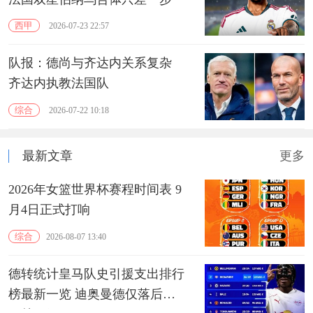
西甲
2026-07-23 22:57
队报：德尚与齐达内关系复杂
齐达内执教法国队
综合
2026-07-22 10:18
最新文章
更多
2026年女篮世界杯赛程时间表 9
月4日正式打响
综合
2026-08-07 13:40
德转统计皇马队史引援支出排行
榜最新一览 迪奥曼德仅落后于