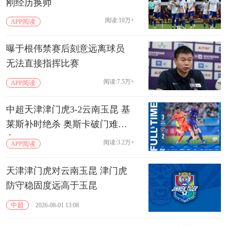
刚经历换帅
阅读:10万+
APP阅读
曝于根伟禁赛后刻意远离球员
无法直接指挥比赛
阅读:7.5万+
APP阅读
中超天津津门虎3-2云南玉昆 基
莱斯补时绝杀 奥斯卡破门难救
主
阅读:3.2万+
APP阅读
天津津门虎对云南玉昆 津门虎
防守稳固度远高于玉昆
中超
2026-08-01 13:08