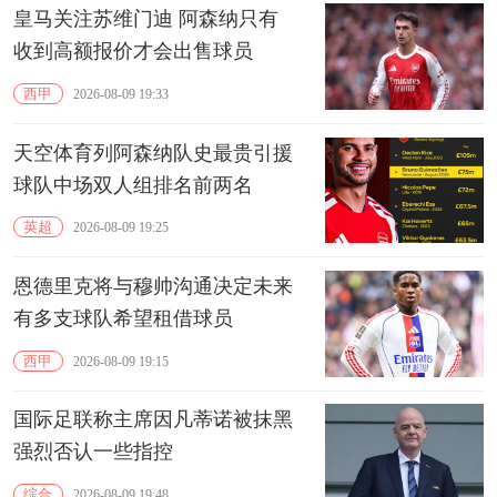
皇马关注苏维门迪 阿森纳只有
收到高额报价才会出售球员
西甲
2026-08-09 19:33
天空体育列阿森纳队史最贵引援
球队中场双人组排名前两名
英超
2026-08-09 19:25
恩德里克将与穆帅沟通决定未来
有多支球队希望租借球员
西甲
2026-08-09 19:15
国际足联称主席因凡蒂诺被抹黑
强烈否认一些指控
综合
2026-08-09 19:48