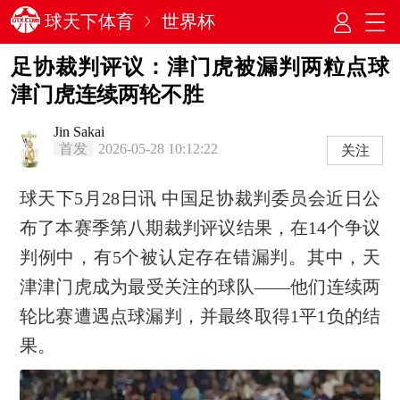
球天下体育
世界杯
足协裁判评议：津门虎被漏判两粒点球
津门虎连续两轮不胜
Jin Sakai
首发
2026-05-28 10:12:22
关注
球天下5月28日讯 中国足协裁判委员会近日公
布了本赛季第八期裁判评议结果，在14个争议
判例中，有5个被认定存在错漏判。其中，天
津津门虎成为最受关注的球队——他们连续两
轮比赛遭遇点球漏判，并最终取得1平1负的结
果。