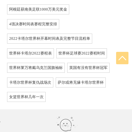
阿根廷获南美足联1000万美元奖金
4强决赛时间表赛程完整安排
2022卡塔尔世界杯开幕时间表及完整节目流程单
世界杯卡塔尔2022赛程表
世界杯足球赛2022赛程时间
世界杯莱万将戴乌克兰国旗袖标
英国有没有世界杯冠军
卡塔尔世界杯复仇战场次
萨尔或将无缘卡塔尔世界杯
女篮世界杯几年一次