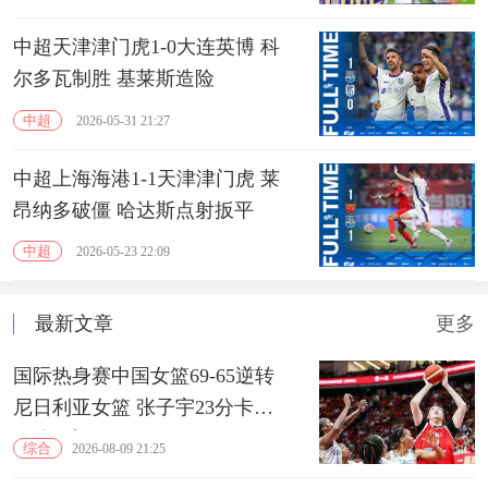
中超天津津门虎1-0大连英博 科
尔多瓦制胜 基莱斯造险
中超
2026-05-31 21:27
中超上海海港1-1天津津门虎 莱
昂纳多破僵 哈达斯点射扳平
中超
2026-05-23 22:09
最新文章
更多
国际热身赛中国女篮69-65逆转
尼日利亚女篮 张子宇23分卡鲁
13分3助
综合
2026-08-09 21:25