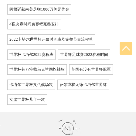
阿根廷获南美足联1000万美元奖金
4强决赛时间表赛程完整安排
2022卡塔尔世界杯开幕时间表及完整节目流程单
世界杯卡塔尔2022赛程表
世界杯足球赛2022赛程时间
世界杯莱万将戴乌克兰国旗袖标
英国有没有世界杯冠军
卡塔尔世界杯复仇战场次
萨尔或将无缘卡塔尔世界杯
女篮世界杯几年一次