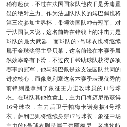
稍有起伏，不过在法国国家队他依旧是毋庸置
疑的绝对主力。作为法国队队长的姆巴佩也将
第三次参加世界杯，带领法国队冲击冠军。对
于法国队来说，这名前锋在锋线上的冲击力是
球队的最大武器。而球队的7号球衣也将继续
属于金球奖得主登贝莱，这名前锋在本赛季虽
然效率略有下滑，不过依旧帮助球队获得多项
赛事的冠军，他与姆巴佩是这支法国队共同的
进攻核心，而像奥利塞这名本赛季表现优秀的
前锋则是拿到了象征主力进攻球员的11号球
衣。在球队其他位置上，主力门将迈尼昂获得
16号球衣，主力后卫于帕梅卡诺身披4号球
衣，萨利巴则将继续身穿17号球衣，象征中场
主力的8号球衣则是属于楚阿梅尼，老将坎特