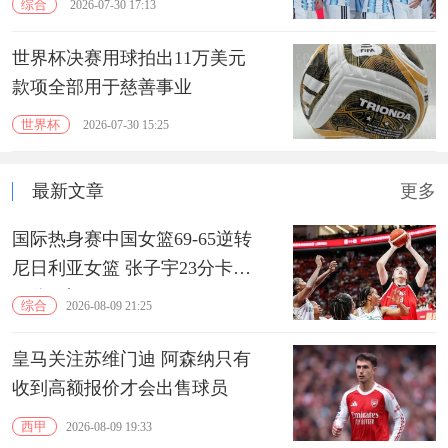
综合
2026-07-30 17:13
世界杯决赛用球拍出11万美元
款项全部用于慈善事业
世界杯
2026-07-30 15:25
最新文章
更多
国际热身赛中国女篮69-65逆转
尼日利亚女篮 张子宇23分卡鲁
13分3助
综合
2026-08-09 21:25
皇马关注苏维门迪 阿森纳只有
收到高额报价才会出售球员
西甲
2026-08-09 19:33