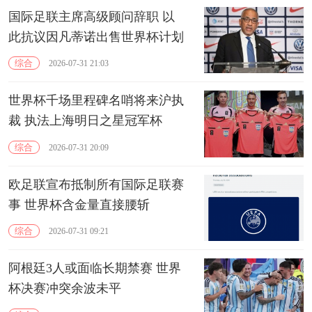
国际足联主席高级顾问辞职 以
此抗议因凡蒂诺出售世界杯计划
综合
2026-07-31 21:03
世界杯千场里程碑名哨将来沪执
裁 执法上海明日之星冠军杯
综合
2026-07-31 20:09
欧足联宣布抵制所有国际足联赛
事 世界杯含金量直接腰斩
综合
2026-07-31 09:21
阿根廷3人或面临长期禁赛 世界
杯决赛冲突余波未平