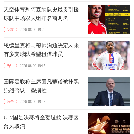
天空体育列阿森纳队史最贵引援
球队中场双人组排名前两名
英超
2026-08-09 19:25
恩德里克将与穆帅沟通决定未来
有多支球队希望租借球员
西甲
2026-08-09 19:15
国际足联称主席因凡蒂诺被抹黑
强烈否认一些指控
综合
2026-08-09 19:48
U17国足决赛将全额退款 决赛因
台风取消