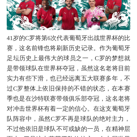
41岁的C罗将第6次代表葡萄牙出战世界杯的比
赛，这名前锋也将刷新历史记录。作为葡萄牙
足坛历史上最伟大的球员之一，C罗的梦想就
是带领球队在世界杯夺冠，虽然这名老将目前
实力有些下滑，也已经远离五大联赛多年，不
过C罗整体上依旧保持的不错的状态，在本赛
季也是在沙特联赛带领俱乐部夺冠，这名老将
对冲击世界杯有着一定的信心。在这支葡萄牙
队阵容中，虽然C罗不再是球队的绝对主力，
不过他依旧是球队不可或缺的一员，在精神层