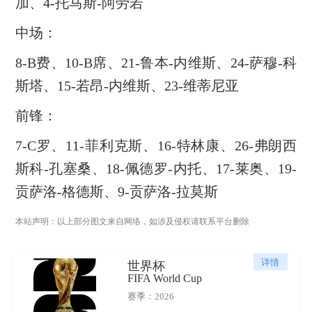
加、4-托马斯-阿劳若
中场：
8-B费、10-B席、21-鲁本-内维斯、24-萨穆-科
斯塔、15-若昂-内维斯、23-维蒂尼亚
前锋：
7-C罗、11-菲利克斯、16-特林康、26-弗朗西
斯科-孔塞桑、18-佩德罗-内托、17-莱奥、19-
贡萨洛-格德斯、9-贡萨洛-拉莫斯
本站声明：以上部分图文来自网络，如涉及侵权请联系平台删除
详情
世界杯
FIFA World Cup
赛季：2026