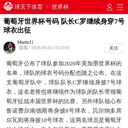
球天下体育
世界杯
葡萄牙世界杯号码 队长C罗继续身穿7号
球衣出征
Martin11
首发
2026-06-03 15:33:01
关注
葡萄牙公布了球队参加2026年美加墨世界杯的
名单，球队的球衣号码分配也随之公布。在这
支葡萄牙队中，球队队长C罗继续身披7号球
衣，这名老将也将继续作为球队的队长带领葡
萄牙征战本届世界杯的比赛。另外球队核心布
鲁诺费尔南德斯将身披8号球衣，贝尔纳多席
尔瓦则将身披10号球衣，这两名球员是葡萄牙