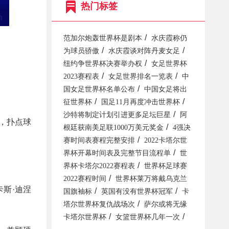
热门标签
/
范加尔炮轰世界杯是剧本
水庆霞称仍
/
/
为球员骄傲
水庆霞谈对阵丹麦女足
/
纽约争世界杯决赛举办权
女足世界杯
/
/
2023赛程表
女足世界排名一览表
中
/
国女足世界杯名单公布
中国女足将出
/
/
征世界杯
国足11月再度冲击世界杯
/
沙特将制定计划引进更多足坛巨星
阿
，扑点球
/
根廷获南美足联1000万美元奖金
4强决
/
赛时间表赛程完整安排
2022卡塔尔世
/
界杯开幕时间表及完整节目流程单
世
/
界杯卡塔尔2022赛程表
世界杯足球赛
/
2022赛程时间
世界杯莱万将戴乌克兰
斯·迪涅
/
/
国旗袖标
英国有没有世界杯冠军
卡
/
塔尔世界杯复仇战场次
萨尔或将无缘
/
/
卡塔尔世界杯
女篮世界杯几年一次