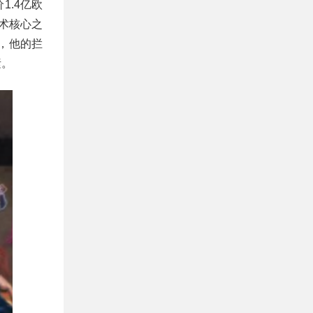
.4亿欧
术核心之
，他的拦
素。