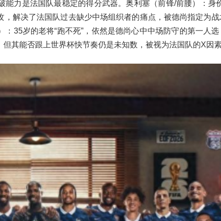
能力是法国队最稳定的得分武器。奥利塞（前锋/前腰）‌：身价1
攻，解决了法国队过去缺少中场组织者的痛点，被德尚指定为战
‌：35岁的老将“跑不死”，依然是德尚心中中场防守的第一人选
，但其能否跟上世界杯快节奏仍是未知数，被视为法国队的X因