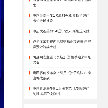
之一
中超云南玉昆1-0成都蓉城 奥斯卡破门
卡约进球被吹
中超大连英博1-0辽宁铁人 斯坦丘制胜
卢卡库加盟费内巴切交易正加速推进 球
员预计转战土超
阿森纳官宣吉马良斯加盟 枪手迎来中场
强援
唐田赛前发布会上引用《孙子兵法》 泰
山将战强敌
中超青岛海牛0-1上海申花 徐皓阳破门
制胜 牟鹏飞献神扑