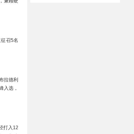
，兼顾硬
征召5名
布拉德利
锋入选，
经打入12