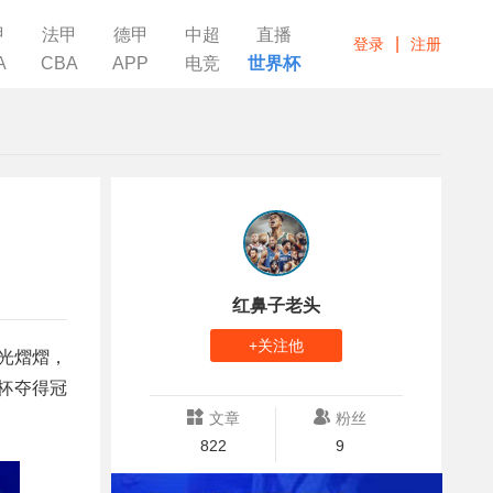
甲
法甲
德甲
中超
直播
|
登录
注册
A
CBA
APP
电竞
世界杯
红鼻子老头
+关注他
星光熠熠，
界杯夺得冠
文章
粉丝
822
9