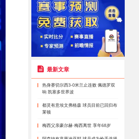
最新文章
热身赛切尔西3-0米兰止连败 佩德罗双
响 凯塞多世界波
都灵有意埃文弗格森 球员目前已回归布
莱顿
梅西父亲豪尔赫·梅西离世 享年68岁
阿森纳有意恩迪亚耶 球员成为枪手选择