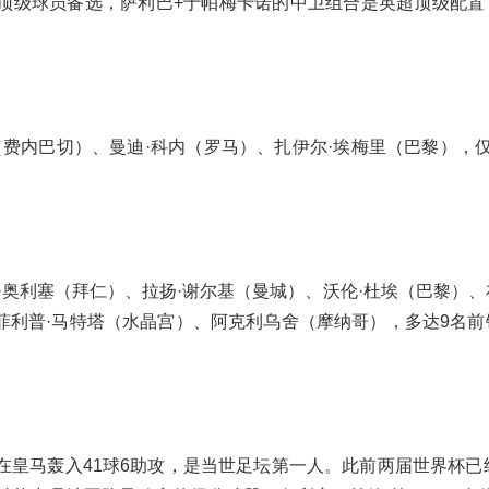
顶级球员备选，萨利巴+于帕梅卡诺的中卫组合是英超顶级配置
费内巴切）、曼迪·科内（罗马）、扎伊尔·埃梅里（巴黎），仅
·奥利塞（拜仁）、拉扬·谢尔基（曼城）、沃伦·杜埃（巴黎）、
-菲利普·马特塔（水晶宫）、阿克利乌舍（摩纳哥），多达9名前
在皇马轰入41球6助攻，是当世足坛第一人。此前两届世界杯已