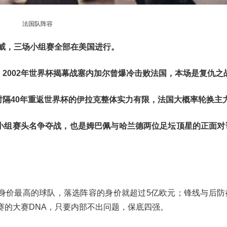
法国队阵容
挪威，三场小组赛全部在美国进行。
纽约）：2002年世界杯揭幕战塞内加尔曾爆冷击败法国，本场是复仇之
城）：时隔40年重返世界杯的伊拉克整体实力有限，法国大概率轮换主
士顿）：小组赛头名争夺战，也是姆巴佩与哈兰德两位足坛顶星的正面
界杯身价最高的球队，落选阵容的身价就超过5亿欧元；锋线与后
赛的大赛DNA，只要内部不出问题，保底四强。