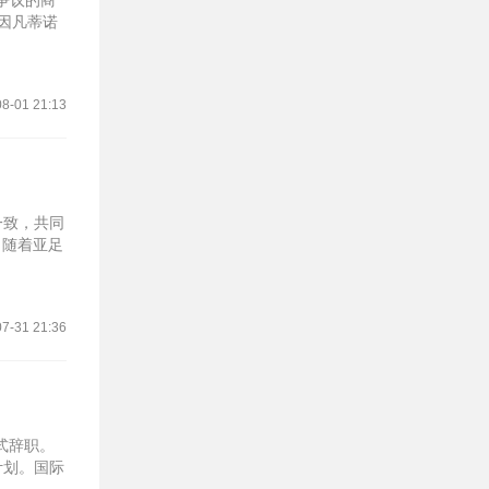
争议的商
因凡蒂诺
8-01 21:13
一致，共同
。随着亚足
7-31 21:36
式辞职。
计划。国际