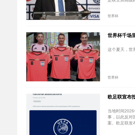
足联主席高级
世界杯
世界杯千场
这个夏天，世
世界杯
欧足联宣布
当地时间‌20
事，以此反对
案。欧足联发