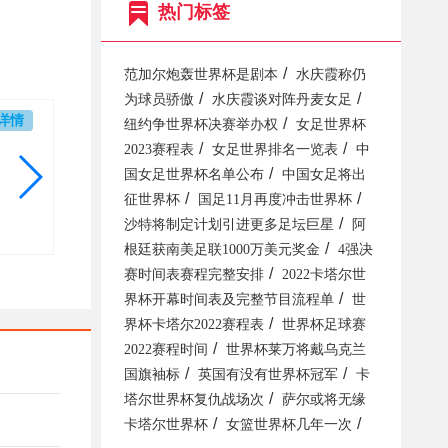
热门标签
/
范加尔炮轰世界杯是剧本
水庆霞称仍
/
/
为球员骄傲
水庆霞谈对阵丹麦女足
详情
/
纽约争世界杯决赛举办权
女足世界杯
/
/
2023赛程表
女足世界排名一览表
中
/
国女足世界杯名单公布
中国女足将出
/
/
征世界杯
国足11月再度冲击世界杯
/
沙特将制定计划引进更多足坛巨星
阿
/
根廷获南美足联1000万美元奖金
4强决
/
赛时间表赛程完整安排
2022卡塔尔世
/
界杯开幕时间表及完整节目流程单
世
/
界杯卡塔尔2022赛程表
世界杯足球赛
/
2022赛程时间
世界杯莱万将戴乌克兰
/
/
国旗袖标
英国有没有世界杯冠军
卡
/
塔尔世界杯复仇战场次
萨尔或将无缘
/
/
卡塔尔世界杯
女篮世界杯几年一次