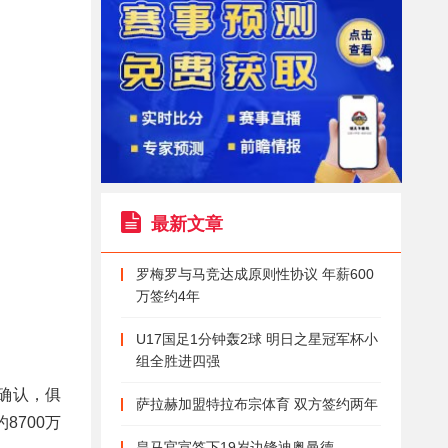
最新文章
罗梅罗与马竞达成原则性协议 年薪600
万签约4年
U17国足1分钟轰2球 明日之星冠军杯小
组全胜进四强
会确认，俱
萨拉赫加盟特拉布宗体育 双方签约两年
700万
皇马官宣签下19岁边锋迪奥曼德