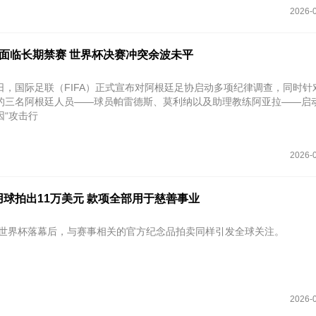
2026-0
或面临长期禁赛 世界杯决赛冲突余波未平
29日，国际足联（FIFA）正式宣布对阿根廷足协启动多项纪律调查，同时
的三名阿根廷人员——球员帕雷德斯、莫利纳以及助理教练阿亚拉——启
因“攻击行
2026-0
球拍出11万美元 款项全部用于慈善事业
加墨世界杯落幕后，与赛事相关的官方纪念品拍卖同样引发全球关注。
2026-0