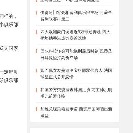
佛得角门将亮相智利俱乐部主场 月薪全
，同样的，
智利联赛排第二
小俱乐部
四大欧洲豪门访港近9万球迷奔赴 四大
优势助香港成办赛首选地
2支国家
巴尔科拉转会可能拖到最后时刻 巴黎圣
日耳曼坚持高价立场
姆巴佩女友是迪奥宝格丽双代言人 法国
一定程度
球星正式公开恋情
球俱乐部
韩国警方突袭搜查韩国足协 前主帅洪明
甫此前遭传唤
加维兑现染粉发承诺 西班牙国脚晒出新
造型