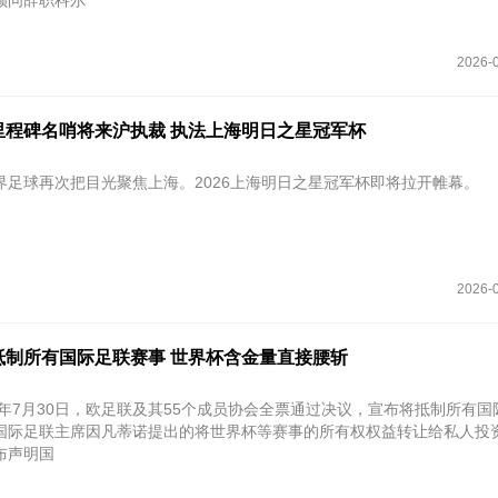
顾问辞职科尔
2026-0
里程碑名哨将来沪执裁 执法上海明日之星冠军杯
界足球再次把目光聚焦上海。2026上海明日之星冠军杯即将拉开帷幕。
2026-0
抵制所有国际足联赛事 世界杯含金量直接腰斩
26年7月30日‌，欧足联及其55个成员协会全票通过决议，宣布将抵制所有
国际足联主席因凡蒂诺提出的将世界杯等赛事的所有权权益转让给私人投
布声明国