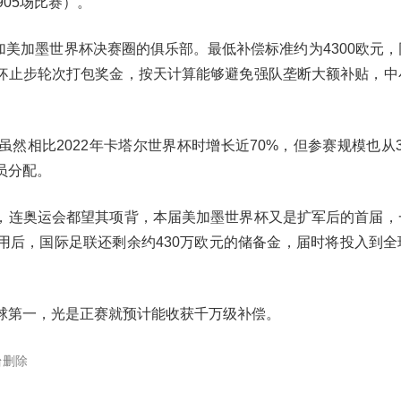
905场比赛）。
加美加墨世界杯决赛圈的俱乐部。最低补偿标准约为4300欧元
杯止步轮次打包奖金，按天计算能够避免强队垄断大额补贴，中
然相比2022年卡塔尔世界杯时增长近70%，但参赛规模也从3
员分配。
，连奥运会都望其项背，本届美加墨世界杯又是扩军后的首届，
用后，国际足联还剩余约430万欧元的储备金，届时将投入到全
球第一，光是正赛就预计能收获千万级补偿。
台删除