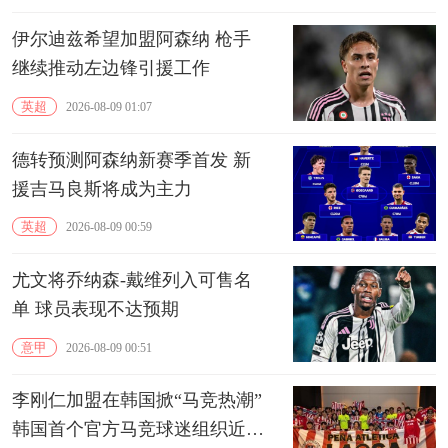
伊尔迪兹希望加盟阿森纳 枪手
继续推动左边锋引援工作
英超
2026-08-09 01:07
德转预测阿森纳新赛季首发 新
援吉马良斯将成为主力
英超
2026-08-09 00:59
尤文将乔纳森-戴维列入可售名
单 球员表现不达预期
意甲
2026-08-09 00:51
李刚仁加盟在韩国掀“马竞热潮”
韩国首个官方马竞球迷组织近期