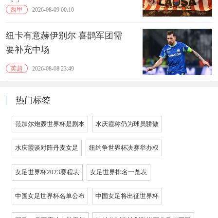
成立
西甲
2026-08-09 00:10
纽卡有意赫伊别尔 喜鹊军团需
要补充中场
英超
2026-08-08 23:49
热门标签
范加尔炮轰世界杯是剧本
水庆霞称仍为球员骄傲
水庆霞谈对阵丹麦女足
纽约争世界杯决赛举办权
女足世界杯2023赛程表
女足世界排名一览表
中国女足世界杯名单公布
中国女足将出征世界杯