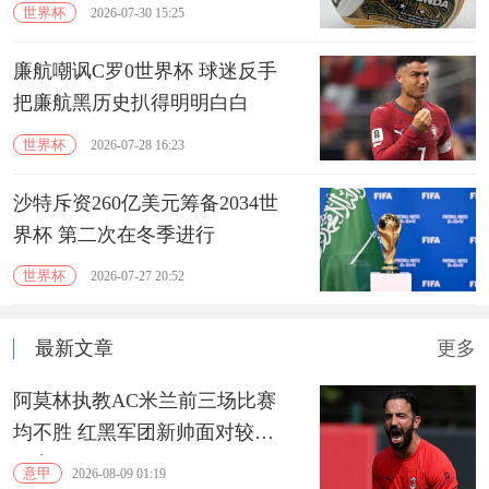
世界杯
2026-07-30 15:25
廉航嘲讽C罗0世界杯 球迷反手
把廉航黑历史扒得明明白白
世界杯
2026-07-28 16:23
沙特斥资260亿美元筹备2034世
界杯 第二次在冬季进行
世界杯
2026-07-27 20:52
最新文章
更多
阿莫林执教AC米兰前三场比赛
均不胜 红黑军团新帅面对较大
压力
意甲
2026-08-09 01:19