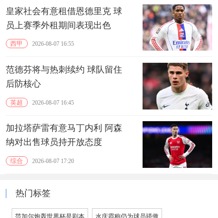
皇家社会有意租借恩德里克 球
员上赛季外租期间表现出色
西甲
2026-08-07 16:55
范德芬将与热刺续约 球队留住
后防核心
英超
2026-08-07 16:45
加拉塔萨雷有意马丁内利 阿森
纳对出售球员持开放态度
综合
2026-08-07 17:20
热门标签
范加尔炮轰世界杯是剧本
水庆霞称仍为球员骄傲