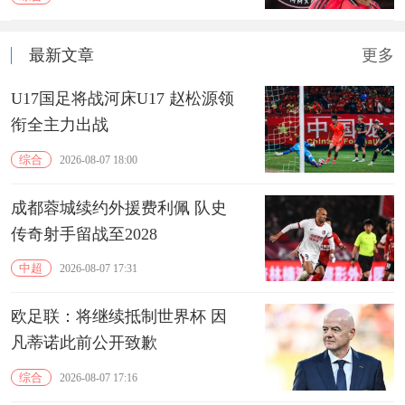
最新文章
更多
U17国足将战河床U17 赵松源领
衔全主力出战
综合
2026-08-07 18:00
成都蓉城续约外援费利佩 队史
传奇射手留战至2028
中超
2026-08-07 17:31
欧足联：将继续抵制世界杯 因
凡蒂诺此前公开致歉
综合
2026-08-07 17:16