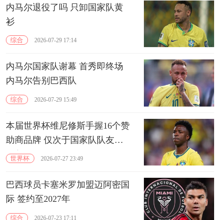
内马尔退役了吗 只卸国家队黄
衫
综合
2026-07-29 17:14
内马尔国家队谢幕 首秀即终场
内马尔告别巴西队
综合
2026-07-29 15:49
本届世界杯维尼修斯手握16个赞
助商品牌 仅次于国家队队友内
马尔
世界杯
2026-07-27 23:49
巴西球员卡塞米罗加盟迈阿密国
际 签约至2027年
综合
2026-07-23 17:11