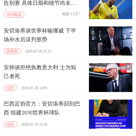
告别赛 具体日期和细节尚未敲
定
阅读:3.2万+
APP阅读
安切洛蒂谈世界杯输挪威 下半
场补水后误判形势
世界杯
2026-07-30 21:22
安帅谈拒绝执教意大利 士为知
己者死
综合
2026-07-30 14:01
巴西足协官方：安切洛蒂回到巴
西 组建2030世界杯球队
综合
2026-07-30 13:56