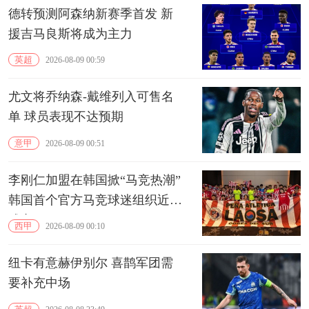
德转预测阿森纳新赛季首发 新
援吉马良斯将成为主力
英超
2026-08-09 00:59
尤文将乔纳森-戴维列入可售名
单 球员表现不达预期
意甲
2026-08-09 00:51
李刚仁加盟在韩国掀“马竞热潮”
韩国首个官方马竞球迷组织近期
成立
西甲
2026-08-09 00:10
纽卡有意赫伊别尔 喜鹊军团需
要补充中场