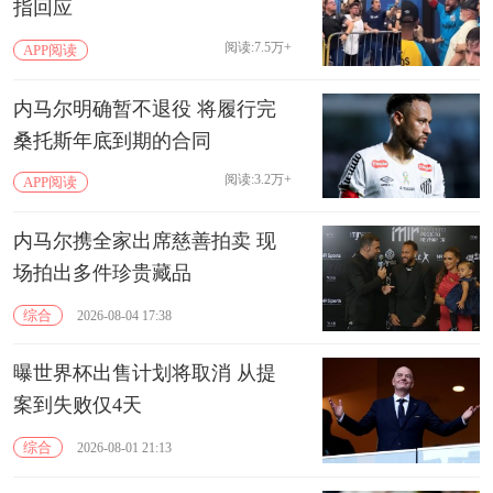
指回应
阅读:7.5万+
APP阅读
内马尔明确暂不退役 将履行完
桑托斯年底到期的合同
阅读:3.2万+
APP阅读
内马尔携全家出席慈善拍卖 现
场拍出多件珍贵藏品
综合
2026-08-04 17:38
曝世界杯出售计划将取消 从提
案到失败仅4天
综合
2026-08-01 21:13