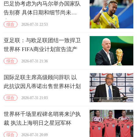
巴足协考虑为内马尔举办国家队
告别赛 具体日期和细节尚未敲
定
综合
2026-07-31 22:53
亚足联：与欧足联团结一致捍卫
世界杯 FIFA商业计划宣告流产
综合
2026-07-31 21:36
国际足联主席高级顾问辞职 以
此抗议因凡蒂诺出售世界杯计划
综合
2026-07-31 21:03
世界杯千场里程碑名哨将来沪执
裁 执法上海明日之星冠军杯
综合
2026-07-31 20:09