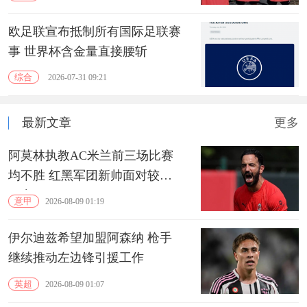
欧足联宣布抵制所有国际足联赛
事 世界杯含金量直接腰斩
综合
2026-07-31 09:21
最新文章
更多
阿莫林执教AC米兰前三场比赛
均不胜 红黑军团新帅面对较大
压力
意甲
2026-08-09 01:19
伊尔迪兹希望加盟阿森纳 枪手
继续推动左边锋引援工作
英超
2026-08-09 01:07