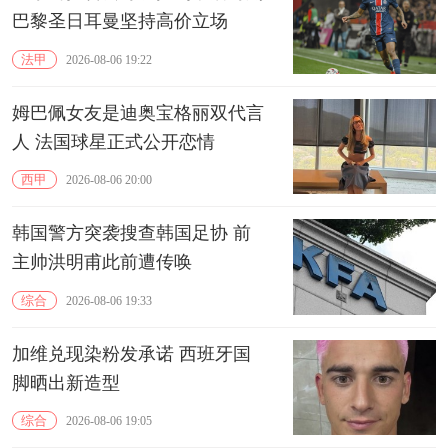
巴黎圣日耳曼坚持高价立场
法甲
2026-08-06 19:22
姆巴佩女友是迪奥宝格丽双代言
人 法国球星正式公开恋情
西甲
2026-08-06 20:00
韩国警方突袭搜查韩国足协 前
主帅洪明甫此前遭传唤
综合
2026-08-06 19:33
加维兑现染粉发承诺 西班牙国
脚晒出新造型
综合
2026-08-06 19:05