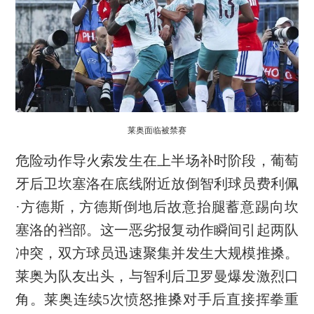
莱奥面临被禁赛
危险动作导火索发生在上半场补时阶段，葡萄
牙后卫坎塞洛在底线附近放倒智利球员费利佩
·方德斯，方德斯倒地后故意抬腿蓄意踢向坎
塞洛的裆部。这一恶劣报复动作瞬间引起两队
冲突，双方球员迅速聚集并发生大规模推搡。
莱奥为队友出头，与智利后卫罗曼爆发激烈口
角。莱奥连续5次愤怒推搡对手后直接挥拳重