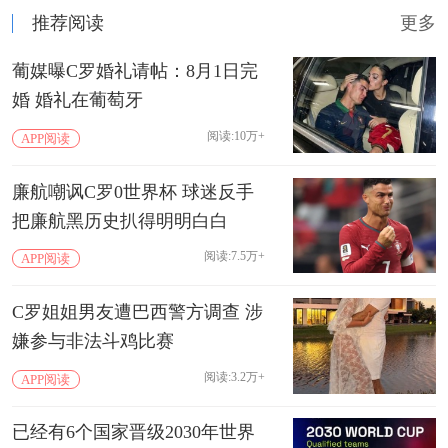
推荐阅读
更多
葡媒曝C罗婚礼请帖：8月1日完
婚 婚礼在葡萄牙
阅读:10万+
APP阅读
廉航嘲讽C罗0世界杯 球迷反手
把廉航黑历史扒得明明白白
阅读:7.5万+
APP阅读
C罗姐姐男友遭巴西警方调查 涉
嫌参与非法斗鸡比赛
阅读:3.2万+
APP阅读
已经有6个国家晋级2030年世界