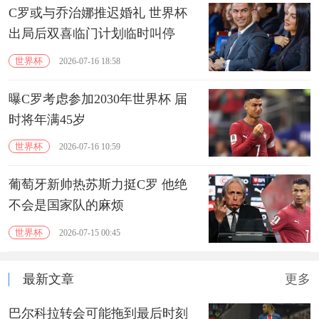
C罗或与乔治娜推迟婚礼 世界杯
出局后双喜临门计划临时叫停
世界杯
2026-07-16 18:58
曝C罗考虑参加2030年世界杯 届
时将年满45岁
世界杯
2026-07-16 10:59
葡萄牙新帅热苏斯力挺C罗 他绝
不会是国家队的麻烦
世界杯
2026-07-15 00:45
最新文章
更多
巴尔科拉转会可能拖到最后时刻