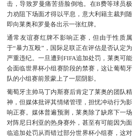
击，导致罗曼痛苦捂脸倒地。在B费等球员极
力劝阻下场面才得以平息，意大利籍主裁判随
即向莱奥和罗曼各出示一张红牌。
通常友谊赛红牌不影响正赛，但由于性质属
于“暴力互殴”，国际足联正在评估是否认定为
严重违纪。一旦遭到FIFA追加处罚，莱奥可能
会面临世界杯小组赛阶段的禁赛，这让葡萄牙
队的小组赛前景蒙上了一层阴影。
葡萄牙主帅马丁内斯赛后肯定了莱奥的团队精
神，但媒体批评其情绪管理，担忧冲动行为影
响正赛。媒体普遍预测，莱奥除了缺席下一场
对阵尼日利亚的热身赛外，甚至有可能因为面
临追加处罚从而错过部分世界杯小组赛，这对