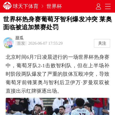
球天下体育
世界杯
世界杯热身赛葡萄牙智利爆发冲突 莱奥
面临被追加禁赛处罚
甜瓜
首发
2026-06-07 17:55:29
关注
北京时间6月7日凌晨进行的一场世界杯热身赛
中，葡萄牙队2-1击败智利队，但在上半场补
时阶段两队爆发了严重的肢体互殴冲突，导致
葡萄牙前锋莱奥与智利后卫伊万·罗曼双双被
直接出示红牌驱逐出场。