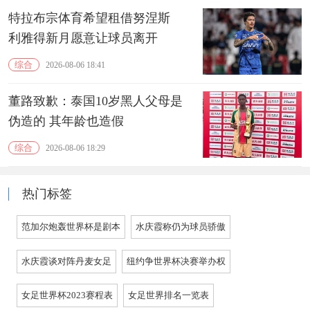
特拉布宗体育希望租借努涅斯
利雅得新月愿意让球员离开
综合
2026-08-06 18:41
董路致歉：泰国10岁黑人父母是
伪造的 其年龄也造假
综合
2026-08-06 18:29
热门标签
范加尔炮轰世界杯是剧本
水庆霞称仍为球员骄傲
水庆霞谈对阵丹麦女足
纽约争世界杯决赛举办权
女足世界杯2023赛程表
女足世界排名一览表