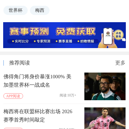
世界杯
梅西
推荐阅读
更多
佛得角门将身价暴涨1000% 美
加墨世界杯一战成名
阅读:10万+
APP阅读
梅西将在联盟杯比赛出场 2026
赛季首秀时间敲定