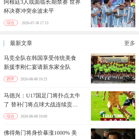
阿根廷3人或面临长期禁赛 世界
杯决赛冲突余波未平
综合
2026-07-30 17:13
最新文章
更多
马竞全队在韩国享受传统美食
新援李刚仁宴请新东家全队
西甲
2026-08-08 19:25
马德兴：U17国足门将扑点太牛
了 替补门将点球大战连续贡献
扑救
综合
2026-08-08 19:00
佛得角门将身价暴涨1000% 美