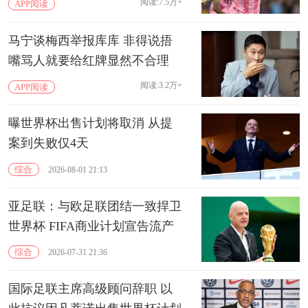
阅读:7.5万+
APP阅读
马宁谈梅西举报库库 非得说捂
嘴骂人就要给红牌显然不合理
阅读:3.2万+
APP阅读
曝世界杯出售计划将取消 从提
案到失败仅4天
综合
2026-08-01 21:13
亚足联：与欧足联团结一致捍卫
世界杯 FIFA商业计划宣告流产
综合
2026-07-31 21:36
国际足联主席高级顾问辞职 以