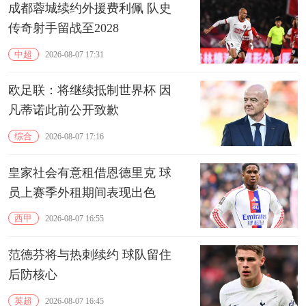
成都蓉城续约外援费利佩 队史
传奇射手留战至2028
中超
2026-08-07 17:31
欧足联：将继续抵制世界杯 因
凡蒂诺此前公开致歉
综合
2026-08-07 17:16
皇家社会有意租借恩德里克 球
员上赛季外租期间表现出色
西甲
2026-08-07 16:55
范德芬将与热刺续约 球队留住
后防核心
英超
2026-08-07 16:45