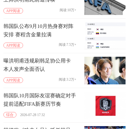
阅读:10万+
APP阅读
韩国队公布9月10月热身赛对阵
安排 赛程含金量拉满
阅读:7.5万+
APP阅读
曝洪明甫违规刷韩足协公用卡
本人发声全面否认
阅读:3.2万+
APP阅读
韩国队10月国际友谊赛确定对手
提前适配FIFA新赛历节奏
综合
2026-07-28 17:32