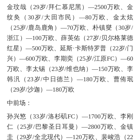
金玟哉（29岁/拜仁慕尼黑）—2500万欧、金
纹奂（30岁/大田市民）—80万欧、金太炫
（25岁/鹿岛鹿角）—70万欧、朴镇燮（30岁/
浙江）—100万欧、薛英佑（27岁/贝尔格莱德
红星）—500万欧、延斯·卡斯特罗普（22岁/门
兴）—600万欧、李期奕（25岁/江原FC）—60
万欧、李太锡（23岁/维也纳）—150万欧、李
韩汎（23岁/中日德兰）—180万欧、曹侑珉
（29岁/沙迦）—180万欧
中前场：
孙兴慜（33岁/洛杉矶FC）—1700万欧、李刚
仁（25岁/巴黎圣日耳曼）—2800万欧、金镇
圭（29岁/全北现代）—120万欧、裴峻浩（22