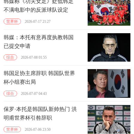
韩媒称《功夫女足》贬低韩足
不满电影中的反派球队设定
世界杯
2026-07-17 21:27
韩媒：本托有意再度执教韩国
已提交申请
综合
2026-07-08 01:55
韩国足协主席辞职 韩国队世界
杯小组赛出局
综合
2026-07-07 04:43
保罗·本托是韩国队新帅热门 洪
明甫世界杯引咎辞职
世界杯
2026-07-06 23:50