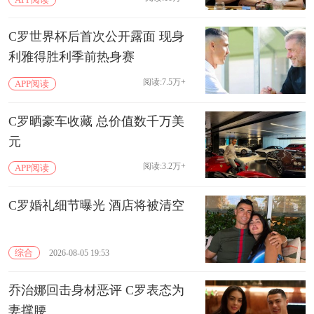
C罗世界杯后首次公开露面 现身
利雅得胜利季前热身赛
阅读:7.5万+
APP阅读
C罗晒豪车收藏 总价值数千万美
元
阅读:3.2万+
APP阅读
C罗婚礼细节曝光 酒店将被清空
综合
2026-08-05 19:53
乔治娜回击身材恶评 C罗表态为
妻撑腰