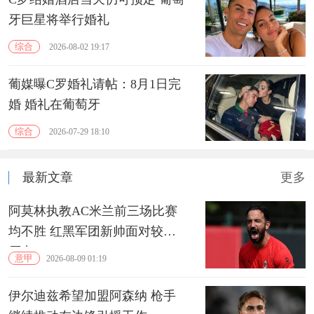
牙巨星将举行婚礼
综合
2026-08-02 19:17
葡媒曝C罗婚礼请帖：8月1日完
婚 婚礼在葡萄牙
综合
2026-07-29 18:10
最新文章
更多
阿莫林执教AC米兰前三场比赛
均不胜 红黑军团新帅面对较大
压力
意甲
2026-08-09 01:19
伊尔迪兹希望加盟阿森纳 枪手