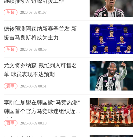
继续推动左边锋引援工作
英超
2026-08-09 01:07
德转预测阿森纳新赛季首发 新
援吉马良斯将成为主力
英超
2026-08-09 00:59
尤文将乔纳森-戴维列入可售名
单 球员表现不达预期
意甲
2026-08-09 00:51
李刚仁加盟在韩国掀“马竞热潮”
韩国首个官方马竞球迷组织近期
成立
西甲
2026-08-09 00:10