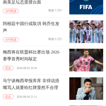
南美足坛态度摆台面
阅读:7.5万+
APP阅读
阿根廷中国行或取消 韩乔生发
声
阅读:3.2万+
APP阅读
梅西将在联盟杯比赛出场 2026
赛季首秀时间敲定
综合
2026-08-05 10:34
马宁谈梅西举报库库 非得说捂
嘴骂人就要给红牌显然不合理
综合
2026-08-04 21:11