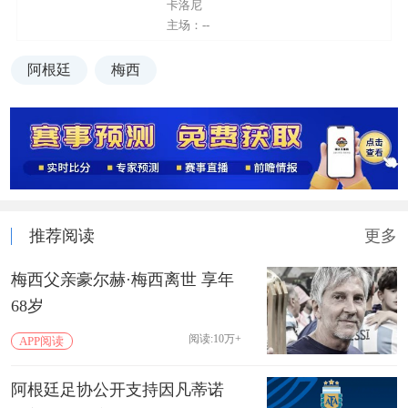
卡洛尼
主场：--
阿根廷
梅西
推荐阅读
更多
梅西父亲豪尔赫·梅西离世 享年
68岁
阅读:10万+
APP阅读
阿根廷足协公开支持因凡蒂诺