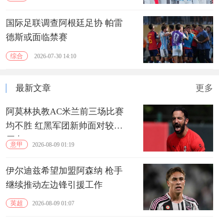
国际足联调查阿根廷足协 帕雷
德斯或面临禁赛
综合
2026-07-30 14:10
最新文章
更多
阿莫林执教AC米兰前三场比赛
均不胜 红黑军团新帅面对较大
压力
意甲
2026-08-09 01:19
伊尔迪兹希望加盟阿森纳 枪手
继续推动左边锋引援工作
英超
2026-08-09 01:07