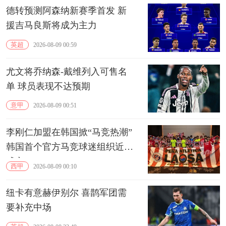
德转预测阿森纳新赛季首发 新
援吉马良斯将成为主力
英超
2026-08-09 00:59
尤文将乔纳森-戴维列入可售名
单 球员表现不达预期
意甲
2026-08-09 00:51
李刚仁加盟在韩国掀“马竞热潮”
韩国首个官方马竞球迷组织近期
成立
西甲
2026-08-09 00:10
纽卡有意赫伊别尔 喜鹊军团需
要补充中场