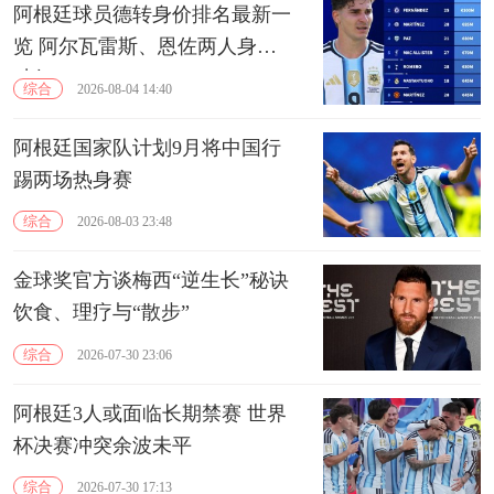
阿根廷球员德转身价排名最新一
览 阿尔瓦雷斯、恩佐两人身价
破亿
综合
2026-08-04 14:40
阿根廷国家队计划9月将中国行
踢两场热身赛
综合
2026-08-03 23:48
金球奖官方谈梅西“逆生长”秘诀
饮食、理疗与“散步”
综合
2026-07-30 23:06
阿根廷3人或面临长期禁赛 世界
杯决赛冲突余波未平
综合
2026-07-30 17:13