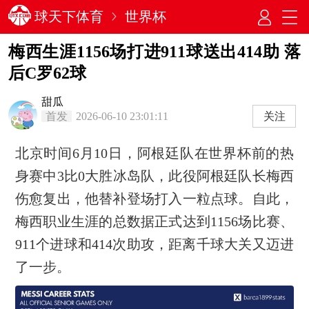
球天下体育
世界杯
梅西生涯1156场打进911球送出414助 落
后C罗62球
甜瓜
首发
2026-06-10 23:01:11
关注
北京时间6月10日，阿根廷队在世界杯前的热
身赛中3比0大胜冰岛队，此役阿根廷队长梅西
伤愈复出，他替补登场打入一粒点球。自此，
梅西职业生涯的总数据正式达到1156场比赛、
911个进球和414次助攻，距离千球大关又迈进
了一步。