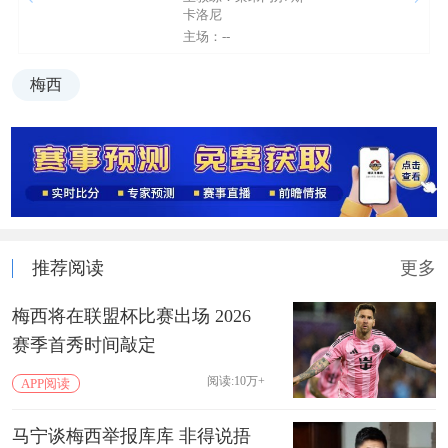
卡洛尼
主场：--
梅西
推荐阅读
更多
梅西将在联盟杯比赛出场 2026
赛季首秀时间敲定
阅读:10万+
APP阅读
马宁谈梅西举报库库 非得说捂