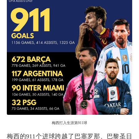
梅西打入生涯第911球
梅西的911个进球跨越了巴塞罗那、巴黎圣日