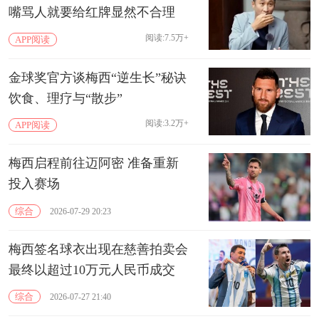
嘴骂人就要给红牌显然不合理
阅读:7.5万+
APP阅读
金球奖官方谈梅西“逆生长”秘诀
饮食、理疗与“散步”
阅读:3.2万+
APP阅读
梅西启程前往迈阿密 准备重新
投入赛场
综合
2026-07-29 20:23
梅西签名球衣出现在慈善拍卖会
最终以超过10万元人民币成交
综合
2026-07-27 21:40