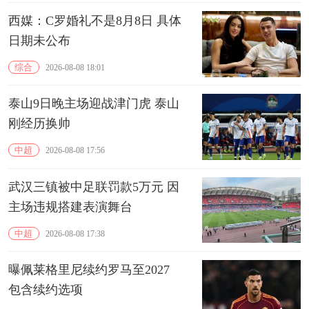
西媒：C罗婚礼不是8月8日 具体
日期未公布
综合
2026-08-08 18:01
泰山9日晚主场迎战津门虎 泰山
刚经历换帅
中超
2026-08-08 17:56
武汉三镇被中足联罚款5万元 因
主场违规搭建表演舞台
中超
2026-08-08 17:38
曝佩莱格里尼续约罗马至2027
包含续约选项