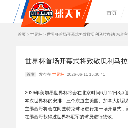
首页
首页
>
世界杯
>
世界杯首场开幕式将致敬贝利马拉多纳 东道
世界杯首场开幕式将致敬贝利马拉
首发
发布在
世界杯
2026-06-11 15:30:41
2026年美加墨世界杯将会在北京时间6月12日
本次世界杯的安排，三个东道主美国、加拿大以及
主墨西哥将会在阿兹特克球场进行第一场开幕式，
在墨西哥获得过世界杯冠军的球员进行致敬。