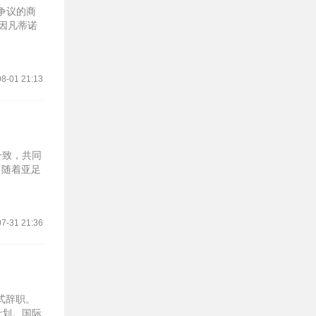
争议的商
因凡蒂诺
8-01 21:13
一致，共同
。随着亚足
7-31 21:36
式辞职。
计划。国际