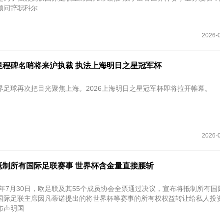
顾问辞职科尔
2026-0
里程碑名哨将来沪执裁 执法上海明日之星冠军杯
界足球再次把目光聚焦上海。2026上海明日之星冠军杯即将拉开帷幕。
2026-0
抵制所有国际足联赛事 世界杯含金量直接腰斩
26年7月30日‌，欧足联及其55个成员协会全票通过决议，宣布将抵制所有
国际足联主席因凡蒂诺提出的将世界杯等赛事的所有权权益转让给私人投
布声明国