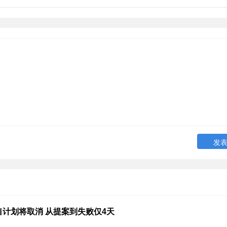
计划将取消 从提案到失败仅4天