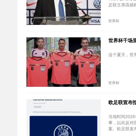
足联主席高级
世界杯
世界杯千场
这个夏天，世
世界杯
欧足联宣布
当地时间‌20
事，以此反对
案。欧足联发