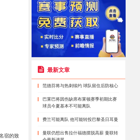
最新文章
范德芬将与热刺续约 球队留住后防核心
巴莱巴将因伤缺席布莱顿赛季初期比赛
球员今夏基本不可能离队
费兰可能离队 他可能转投巴黎圣日耳曼
曼联仍想出售拉什福德摆脱高薪 曼联转
名宿的致
会最新进展