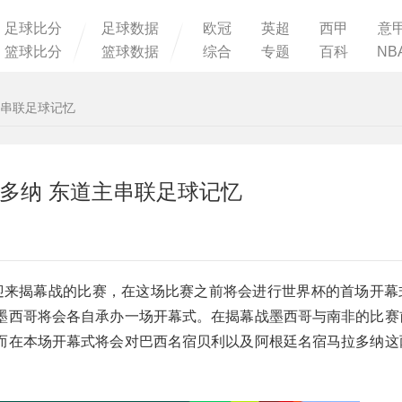
足球比分
足球数据
欧冠
英超
西甲
意
篮球比分
篮球数据
综合
专题
百科
NB
主串联足球记忆
多纳 东道主串联足球记忆
3点迎来揭幕战的比赛，在这场比赛之前将会进行世界杯的首场开幕
墨西哥将会各自承办一场开幕式。在揭幕战墨西哥与南非的比赛
而在本场开幕式将会对巴西名宿贝利以及阿根廷名宿马拉多纳这