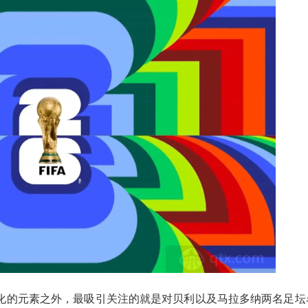
化的元素之外，最吸引关注的就是对贝利以及马拉多纳两名足坛