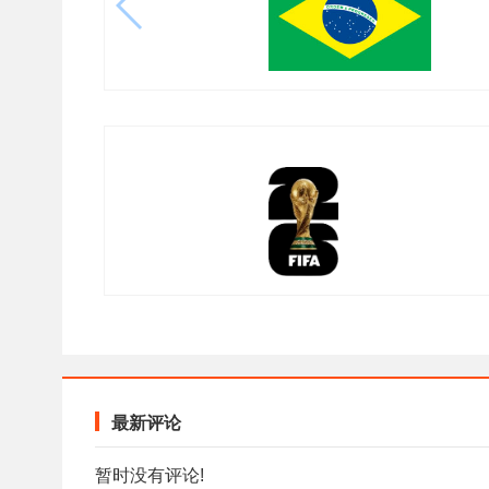
最新评论
暂时没有评论!