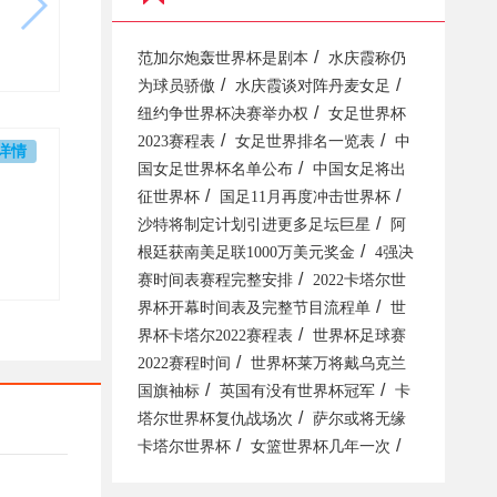
/
范加尔炮轰世界杯是剧本
水庆霞称仍
/
/
为球员骄傲
水庆霞谈对阵丹麦女足
/
纽约争世界杯决赛举办权
女足世界杯
/
/
2023赛程表
女足世界排名一览表
中
详情
/
国女足世界杯名单公布
中国女足将出
/
/
征世界杯
国足11月再度冲击世界杯
/
沙特将制定计划引进更多足坛巨星
阿
/
根廷获南美足联1000万美元奖金
4强决
/
赛时间表赛程完整安排
2022卡塔尔世
/
界杯开幕时间表及完整节目流程单
世
/
界杯卡塔尔2022赛程表
世界杯足球赛
/
2022赛程时间
世界杯莱万将戴乌克兰
/
/
国旗袖标
英国有没有世界杯冠军
卡
/
塔尔世界杯复仇战场次
萨尔或将无缘
/
/
卡塔尔世界杯
女篮世界杯几年一次