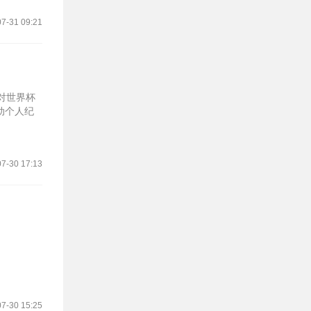
7-31 09:21
针对世界杯
动个人纪
7-30 17:13
7-30 15:25