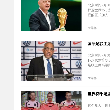
北京时间7月
捍卫世界杯，
联的正式加入
世界杯
国际足联主
北京时间7月
科尔代罗辞职
足联主席高级
世界杯
世界杯千场
这个夏天，世