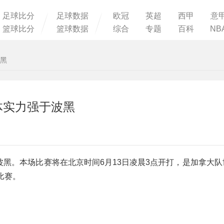
足球比分
足球数据
欧冠
英超
西甲
意
篮球比分
篮球数据
综合
专题
百科
NB
波黑
体实力强于波黑
波黑。本场比赛将在北京时间6月13日凌晨3点开打，是加拿大
比赛。