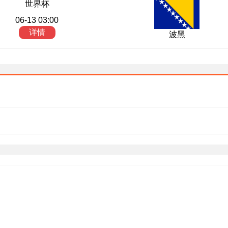
世界杯
06-13 03:00
详情
波黑