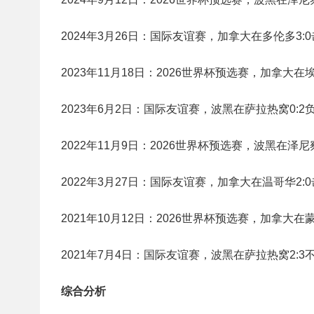
‌2024年3月26日‌：国际友谊赛，加拿大在多伦多3:
‌2023年11月18日‌：2026世界杯预选赛，加拿大
‌2023年6月2日‌：国际友谊赛，波黑在萨拉热窝0:
‌2022年11月9日‌：2026世界杯预选赛，波黑
‌2022年3月27日‌：国际友谊赛，加拿大在温哥华2:
‌2021年10月12日‌：2026世界杯预选赛，加拿大
‌2021年7月4日‌：国际友谊赛，波黑在萨拉热窝2:
‌综合分析