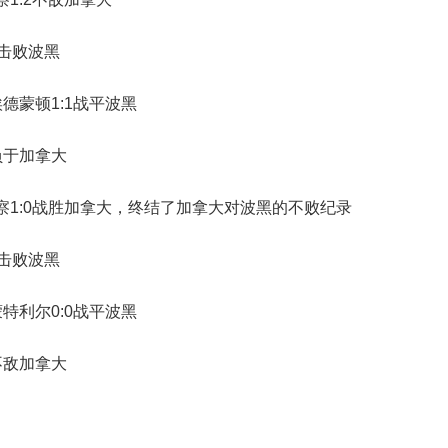
0击败波黑
在埃德蒙顿1:1战平波黑
2负于加拿大
在泽尼察1:0战胜加拿大，终结了加拿大对波黑的不败纪录
0击败波黑
在蒙特利尔0:0战平波黑
3不敌加拿大