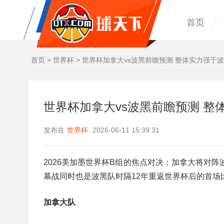
首页
首页
>
世界杯
>
世界杯加拿大vs波黑前瞻预测 整体实力强于
世界杯加拿大vs波黑前瞻预测 整
发布在
世界杯
2026-06-11 15:39:31
2026美加墨世界杯B组的焦点对决：加拿大将对阵
幕战同时也是波黑队时隔12年重返世界杯后的首场
‌加拿大队‌