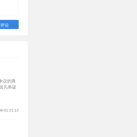
争议的商
因凡蒂诺
8-01 21:13