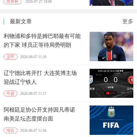
世界杯
2026-07-27 18:08
最新文章
更多
利物浦和多特是姆巴耶最有可能
的下家 球员正等待局势明朗
法甲
2026-08-07 11:10
辽宁德比将开打 大连英博主场
迎战辽宁铁人
中超
2026-08-07 11:17
阿根廷足协公开支持因凡蒂诺
南美足坛态度摆台面
综合
2026-08-07 11:04