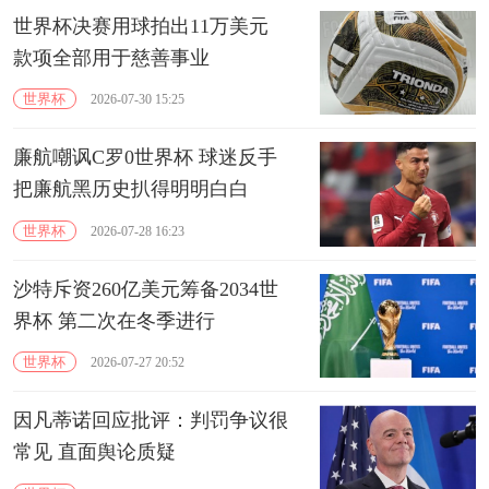
世界杯决赛用球拍出11万美元
款项全部用于慈善事业
世界杯
2026-07-30 15:25
廉航嘲讽C罗0世界杯 球迷反手
把廉航黑历史扒得明明白白
世界杯
2026-07-28 16:23
沙特斥资260亿美元筹备2034世
界杯 第二次在冬季进行
世界杯
2026-07-27 20:52
因凡蒂诺回应批评：判罚争议很
常见 直面舆论质疑