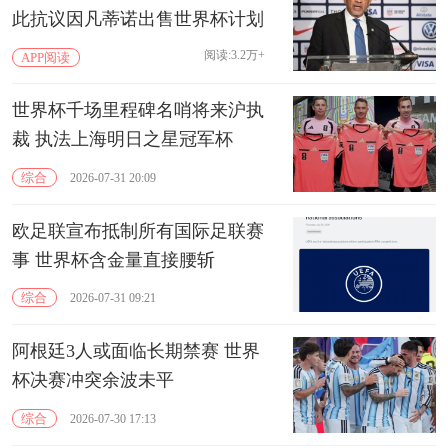
此抗议因凡蒂诺出售世界杯计划
阅读:3.2万+
APP阅读
世界杯千场里程碑名哨将来沪执
裁 执法上海明日之星冠军杯
综合
2026-07-31 20:09
欧足联宣布抵制所有国际足联赛
事 世界杯含金量直接腰斩
综合
2026-07-31 09:21
阿根廷3人或面临长期禁赛 世界
杯决赛冲突余波未平
综合
2026-07-30 17:13