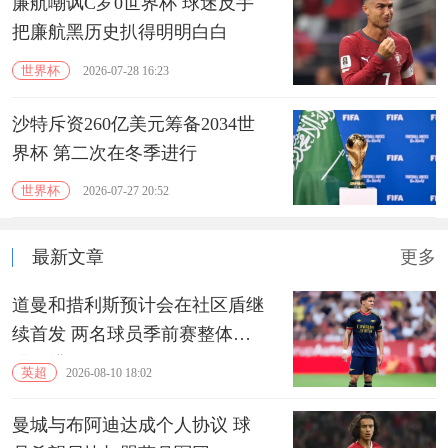
廉航嘲讽C罗0世界杯 球迷反手
把廉航黑历史扒得明明白白
世界杯
2026-07-28 16:23
沙特斥资260亿美元筹备2034世
界杯 第二次在冬季进行
世界杯
2026-07-27 20:52
最新文章
更多
道曼和措利斯预计会在社区盾继
续首发 两名球员季前赛整体表
现不错
英超
2026-08-10 18:02
曼城与布阿迪达成个人协议 球