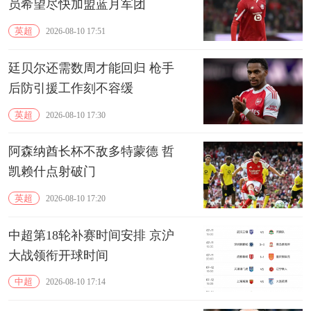
员希望尽快加盟蓝月军团
英超
2026-08-10 17:51
廷贝尔还需数周才能回归 枪手
后防引援工作刻不容缓
英超
2026-08-10 17:30
阿森纳酋长杯不敌多特蒙德 哲
凯赖什点射破门
英超
2026-08-10 17:20
中超第18轮补赛时间安排 京沪
大战领衔开球时间
中超
2026-08-10 17:14