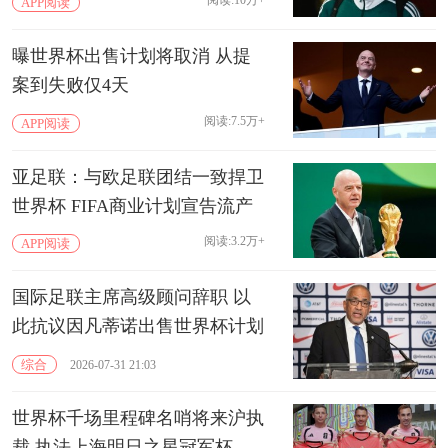
阅读:10万+
APP阅读
曝世界杯出售计划将取消 从提
案到失败仅4天
阅读:7.5万+
APP阅读
亚足联：与欧足联团结一致捍卫
世界杯 FIFA商业计划宣告流产
阅读:3.2万+
APP阅读
国际足联主席高级顾问辞职 以
此抗议因凡蒂诺出售世界杯计划
综合
2026-07-31 21:03
世界杯千场里程碑名哨将来沪执
裁 执法上海明日之星冠军杯