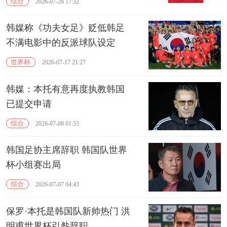
综合
2026-07-28 17:32
韩媒称《功夫女足》贬低韩足
不满电影中的反派球队设定
世界杯
2026-07-17 21:27
韩媒：本托有意再度执教韩国
已提交申请
综合
2026-07-08 01:55
韩国足协主席辞职 韩国队世界
杯小组赛出局
综合
2026-07-07 04:43
保罗·本托是韩国队新帅热门 洪
明甫世界杯引咎辞职