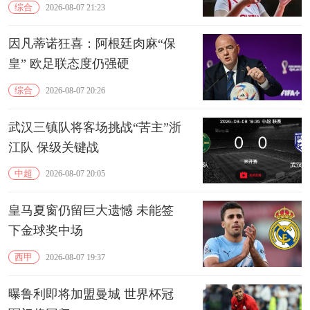
15分10板
综合
2026-08-07 21:23
因凡蒂诺狂喜：阿根廷肉麻“保
皇” 欧足联态度仍强硬
综合
2026-08-07 20:26
武汉三镇队将客场挑战“苦主”浙
江队 保级关键战
中超
2026-08-07 20:05
皇马夏窗仍留巨大遗憾 未能签
下金球奖中场
西甲
2026-08-07 19:37
曝鲁利即将加盟曼城 世界杯冠