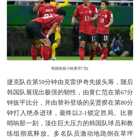
韩国收获小组赛开门红
捷克队在第59分钟由克雷伊奇先拔头筹，随后
韩国队展现出极强的韧性，由黄仁范在第67分
钟扳平比分，并由替补登场的吴贤揆在第80分
钟打入绝杀进球，最终以2-1锁定胜局。比赛
哨响那一刻，顶住巨大压力的韩国队球员和教
练组彻底释放。多名队员激动地跪倒在草坪