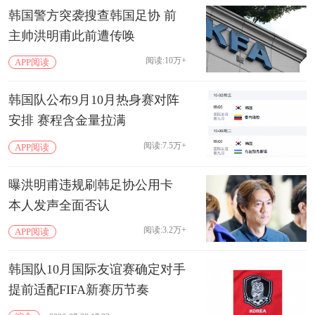
韩国警方突袭搜查韩国足协 前
主帅洪明甫此前遭传唤
阅读:10万+
APP阅读
韩国队公布9月10月热身赛对阵
安排 赛程含金量拉满
阅读:7.5万+
APP阅读
曝洪明甫违规刷韩足协公用卡
本人发声全面否认
阅读:3.2万+
APP阅读
韩国队10月国际友谊赛确定对手
提前适配FIFA新赛历节奏