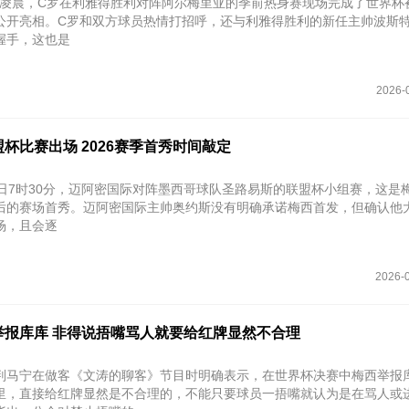
月5日凌晨，C罗在利雅得胜利对阵阿尔梅里亚的季前热身赛现场完成了世界杯
公开亮相。C罗和双方球员热情打招呼，还与利雅得胜利的新任主帅波斯
握手，这也是
2026-
杯比赛出场 2026赛季首秀时间敲定
6日7时30分‌，迈阿密国际对阵墨西哥球队圣路易斯的联盟杯小组赛，这是
后的赛场首秀。迈阿密国际主帅奥约斯没有明确承诺梅西首发，但确认他
场，且会逐
2026-0
举报库库 非得说捂嘴骂人就要给红牌显然不合理
判马宁在做客《文涛的聊客》节目时明确表示，在世界杯决赛中梅西举报
里，直接给红牌显然是不合理的，不能只要球员一捂嘴就认为是在骂人或