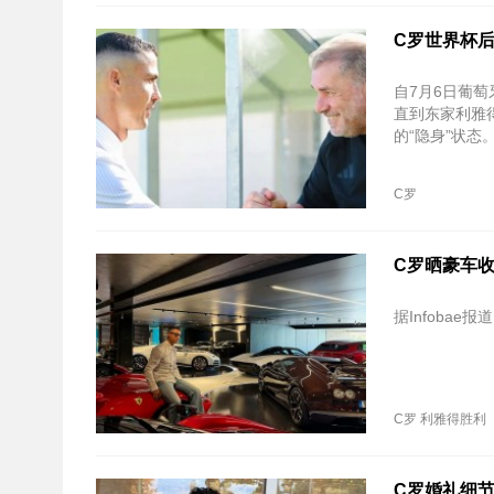
C罗世界杯
自7月6日葡
直到东家利雅
的“隐身”状态
C罗
C罗晒豪车收
据Infoba
C罗
利雅得胜利
C罗婚礼细节