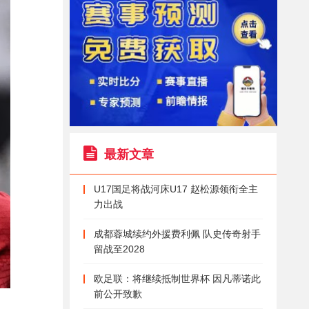
最新文章
U17国足将战河床U17 赵松源领衔全主
力出战
成都蓉城续约外援费利佩 队史传奇射手
留战至2028
欧足联：将继续抵制世界杯 因凡蒂诺此
前公开致歉