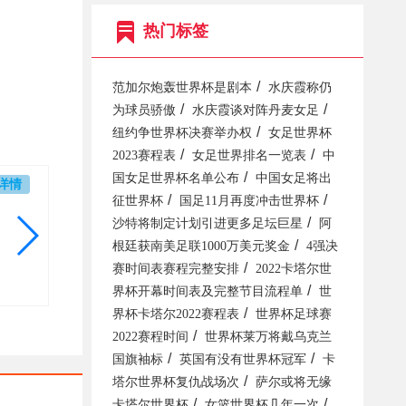
热门标签
/
范加尔炮轰世界杯是剧本
水庆霞称仍
/
/
为球员骄傲
水庆霞谈对阵丹麦女足
/
纽约争世界杯决赛举办权
女足世界杯
/
/
2023赛程表
女足世界排名一览表
中
/
国女足世界杯名单公布
中国女足将出
详情
/
/
征世界杯
国足11月再度冲击世界杯
/
沙特将制定计划引进更多足坛巨星
阿
/
根廷获南美足联1000万美元奖金
4强决
/
赛时间表赛程完整安排
2022卡塔尔世
/
界杯开幕时间表及完整节目流程单
世
/
界杯卡塔尔2022赛程表
世界杯足球赛
/
2022赛程时间
世界杯莱万将戴乌克兰
/
/
国旗袖标
英国有没有世界杯冠军
卡
/
塔尔世界杯复仇战场次
萨尔或将无缘
/
/
卡塔尔世界杯
女篮世界杯几年一次