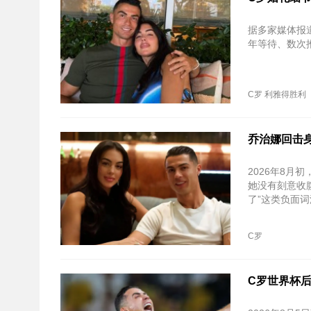
据多家媒体报
年等待、数次
C罗
利雅得胜利
乔治娜回击身
2026年8
她没有刻意收腹
了”这类负面
C罗
C罗世界杯