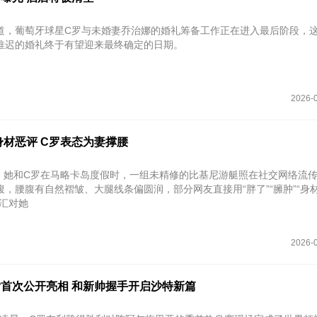
道，葡萄牙球星C罗与未婚妻乔治娜的婚礼筹备工作正在进入最后阶段，
推迟的婚礼终于有望迎来最终确定的日期。
2026-0
材恶评 C罗表态为妻撑腰
月初，她和C罗在马略卡岛度假时，一组未精修的比基尼游艇照在社交网络流
，腰腹有自然褶皱、大腿线条偏圆润，部分网友直接用“胖了”“臃肿”“身
词汇对她
2026-0
后首次公开亮相 和新帅握手开启沙特新篇