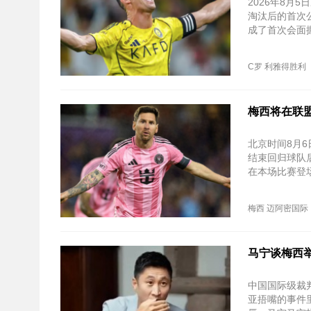
2026年8
淘汰后的首次
成了首次会面
C罗
利雅得胜利
梅西将在联盟
北京时间‌8月
结束回归球队
在本场比赛登
梅西
迈阿密国际
马宁谈梅西
中国国际级裁
亚捂嘴的事件