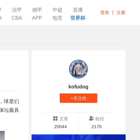
甲
法甲
德甲
中超
直播
|
登录
注册
A
CBA
APP
电竞
世界杯
kofudog
+关注他
，球星们
体坛最具
文章
粉丝
20044
2170