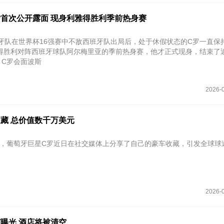
后首次公开露面 现身利雅得胜利季前热身赛
萄牙队在世界杯16强赛中不敌西班牙队出局后，处于休假状态的C罗一直保
得胜利对阵西班牙球队阿尔梅里亚的季前热身赛，他才正式现身，结束了
。C罗会面波斯
2026-0
藏 总价值数千万美元
e报道，葡萄牙巨星C罗近日在社交媒体上分享了自己的豪车收藏，引发全球球
2026-0
曝光 酒店将被清空