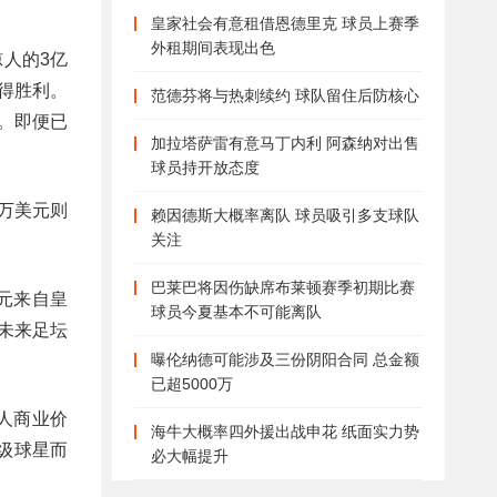
皇家社会有意租借恩德里克 球员上赛季
外租期间表现出色
人的3亿
得胜利。
范德芬将与热刺续约 球队留住后防核心
。即便已
加拉塔萨雷有意马丁内利 阿森纳对出售
球员持开放态度
0万美元则
赖因德斯大概率离队 球员吸引多支球队
关注
。
巴莱巴将因伤缺席布莱顿赛季初期比赛
元来自皇
球员今夏基本不可能离队
未来足坛
曝伦纳德可能涉及三份阴阳合同 总金额
已超5000万
人商业价
海牛大概率四外援出战申花 纸面实力势
级球星而
必大幅提升