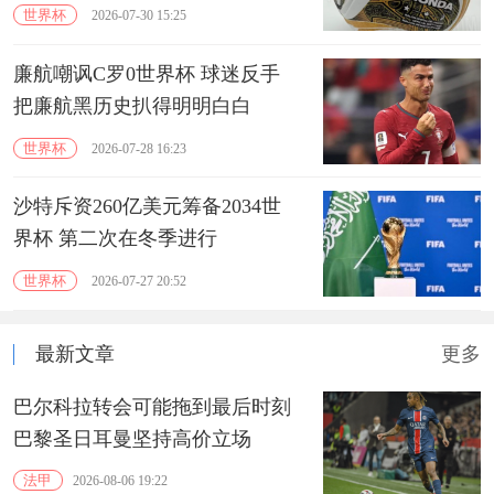
世界杯
2026-07-30 15:25
廉航嘲讽C罗0世界杯 球迷反手
把廉航黑历史扒得明明白白
世界杯
2026-07-28 16:23
沙特斥资260亿美元筹备2034世
界杯 第二次在冬季进行
世界杯
2026-07-27 20:52
最新文章
更多
巴尔科拉转会可能拖到最后时刻
巴黎圣日耳曼坚持高价立场
法甲
2026-08-06 19:22