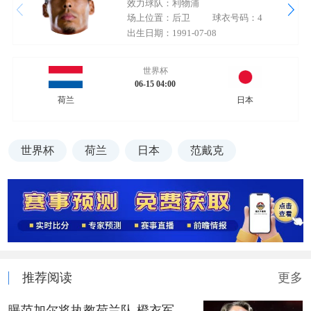
效力球队：利物浦
场上位置：后卫
球衣号码：4
出生日期：1991-07-08
世界杯
06-15 04:00
荷兰
日本
世界杯
荷兰
日本
范戴克
推荐阅读
更多
曝范加尔将执教荷兰队 橙衣军