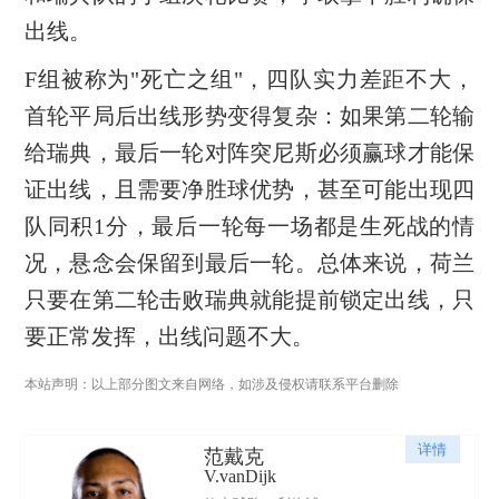
出线。
F组被称为"死亡之组"，四队实力差距不大，
首轮平局后出线形势变得复杂：如果第二轮输
给瑞典，最后一轮对阵突尼斯必须赢球才能保
证出线，且需要净胜球优势，甚至可能出现四
队同积1分，最后一轮每一场都是生死战的情
况，悬念会保留到最后一轮。总体来说，荷兰
只要在第二轮击败瑞典就能提前锁定出线，只
要正常发挥，出线问题不大。
本站声明：以上部分图文来自网络，如涉及侵权请联系平台删除
详情
范戴克
V.vanDijk