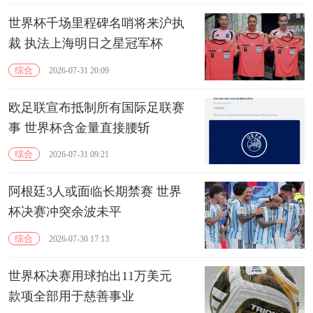
世界杯千场里程碑名哨将来沪执
裁 执法上海明日之星冠军杯
综合
2026-07-31 20:09
欧足联宣布抵制所有国际足联赛
事 世界杯含金量直接腰斩
综合
2026-07-31 09:21
阿根廷3人或面临长期禁赛 世界
杯决赛冲突余波未平
综合
2026-07-30 17:13
世界杯决赛用球拍出11万美元
款项全部用于慈善事业