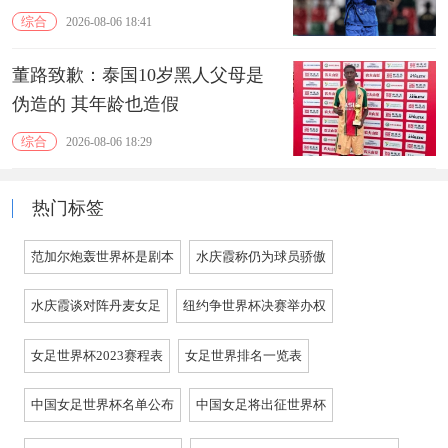
综合
2026-08-06 18:41
董路致歉：泰国10岁黑人父母是
伪造的 其年龄也造假
综合
2026-08-06 18:29
热门标签
范加尔炮轰世界杯是剧本
水庆霞称仍为球员骄傲
水庆霞谈对阵丹麦女足
纽约争世界杯决赛举办权
女足世界杯2023赛程表
女足世界排名一览表
中国女足世界杯名单公布
中国女足将出征世界杯