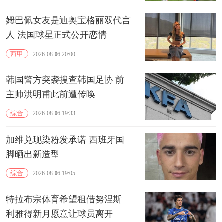
姆巴佩女友是迪奥宝格丽双代言
人 法国球星正式公开恋情
西甲
2026-08-06 20:00
韩国警方突袭搜查韩国足协 前
主帅洪明甫此前遭传唤
综合
2026-08-06 19:33
加维兑现染粉发承诺 西班牙国
脚晒出新造型
综合
2026-08-06 19:05
特拉布宗体育希望租借努涅斯
利雅得新月愿意让球员离开