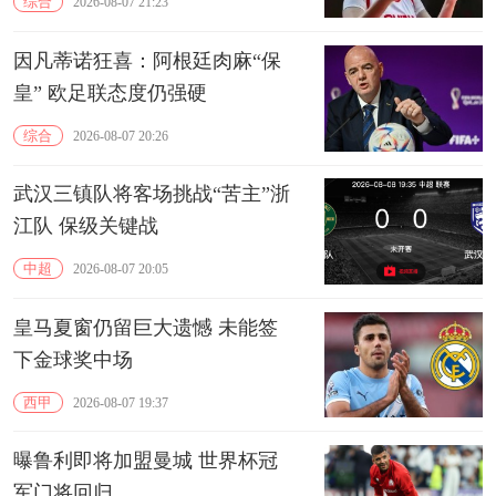
综合
2026-08-07 21:23
因凡蒂诺狂喜：阿根廷肉麻“保
皇” 欧足联态度仍强硬
综合
2026-08-07 20:26
武汉三镇队将客场挑战“苦主”浙
江队 保级关键战
中超
2026-08-07 20:05
皇马夏窗仍留巨大遗憾 未能签
下金球奖中场
西甲
2026-08-07 19:37
曝鲁利即将加盟曼城 世界杯冠
军门将回归