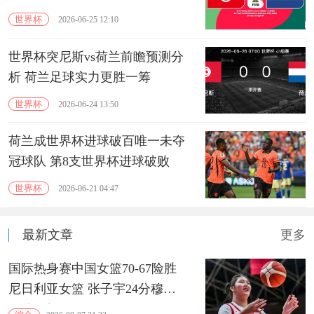
世界杯
2026-06-25 12:10
世界杯突尼斯vs荷兰前瞻预测分
析 荷兰足球实力更胜一筹
世界杯
2026-06-24 13:50
荷兰成世界杯进球破百唯一未夺
冠球队 第8支世界杯进球破败
世界杯
2026-06-21 04:47
最新文章
更多
国际热身赛中国女篮70-67险胜
尼日利亚女篮 张子宇24分穆萨
15分10板