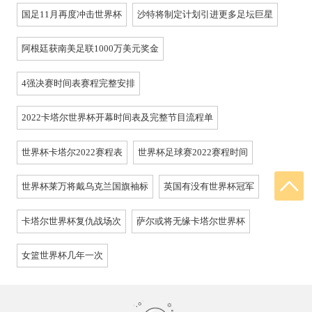
国足11月再度冲击世界杯
沙特将制定计划引进更多足坛巨星
阿根廷获南美足联1000万美元奖金
4强决赛时间表赛程完整安排
2022卡塔尔世界杯开幕时间表及完整节目流程单
世界杯卡塔尔2022赛程表
世界杯足球赛2022赛程时间
世界杯莱万将戴乌克兰国旗袖标
英国有没有世界杯冠军
卡塔尔世界杯复仇战场次
萨尔或将无缘卡塔尔世界杯
女篮世界杯几年一次