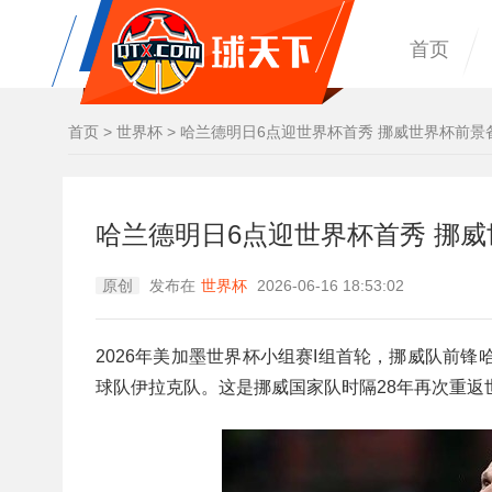
首页
首页
>
世界杯
>
哈兰德明日6点迎世界杯首秀 挪威世界杯前景
哈兰德明日6点迎世界杯首秀 挪
原创
发布在
世界杯
2026-06-16 18:53:02
2026年美加墨世界杯小组赛I组首轮，挪威队前锋
球队伊拉克队。这是挪威国家队时隔28年再次重返