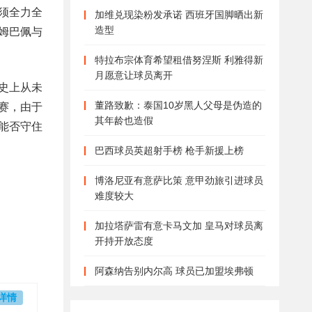
须全力全
加维兑现染粉发承诺 西班牙国脚晒出新
造型
姆巴佩与
特拉布宗体育希望租借努涅斯 利雅得新
月愿意让球员离开
史上从未
董路致歉：泰国10岁黑人父母是伪造的
赛，由于
其年龄也造假
能否守住
巴西球员英超射手榜 枪手新援上榜
博洛尼亚有意萨比策 意甲劲旅引进球员
难度较大
加拉塔萨雷有意卡马文加 皇马对球员离
开持开放态度
阿森纳告别内尔高 球员已加盟埃弗顿
详情