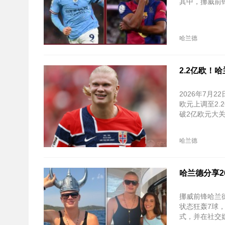
其中，挪威前
哈兰德
2.2亿欧！
2026年7月
欧元上调至‌2
破2亿欧元大
哈兰德
哈兰德分享2
挪威前锋哈兰德
状态狂轰7球
式，并在社交