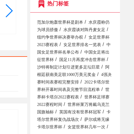
热门标签
/
范加尔炮轰世界杯是剧本
水庆霞称仍
/
/
为球员骄傲
水庆霞谈对阵丹麦女足
/
纽约争世界杯决赛举办权
女足世界杯
/
/
2023赛程表
女足世界排名一览表
中
/
国女足世界杯名单公布
中国女足将出
/
/
征世界杯
国足11月再度冲击世界杯
/
沙特将制定计划引进更多足坛巨星
阿
/
根廷获南美足联1000万美元奖金
4强决
/
赛时间表赛程完整安排
2022卡塔尔世
/
界杯开幕时间表及完整节目流程单
世
/
界杯卡塔尔2022赛程表
世界杯足球赛
/
2022赛程时间
世界杯莱万将戴乌克兰
/
/
国旗袖标
英国有没有世界杯冠军
卡
/
塔尔世界杯复仇战场次
萨尔或将无缘
/
/
卡塔尔世界杯
女篮世界杯几年一次