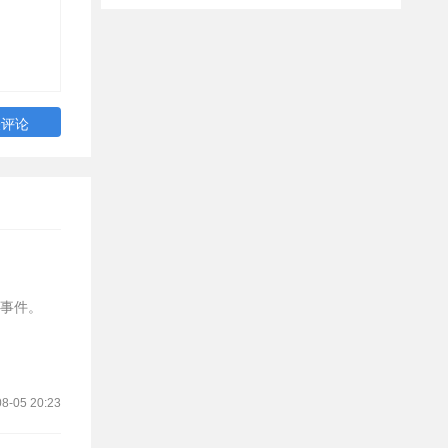
”事件。
8-05 20:23