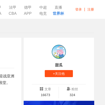
甲
法甲
德甲
中超
直播
|
登录
注册
A
CBA
APP
电竞
世界杯
甜瓜
+关注他
，迎战亚洲
殿堂。
文章
粉丝
16673
324