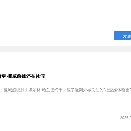
断更 挪威前锋还在休假
4日，曼城超级射手埃尔林·哈兰德终于回应了近期外界关注的“社交媒体断更
2026-0