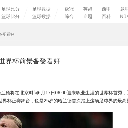
足球比分
足球数据
欧冠
英超
西甲
意
篮球比分
篮球数据
综合
专题
百科
NB
备受看好
威世界杯前景备受看好
哈兰德将在北京时间6月17日06:00迎来职业生涯的世界杯首秀
世界杯正赛舞台，也是25岁的哈兰德首次踏上这项足球界的最高