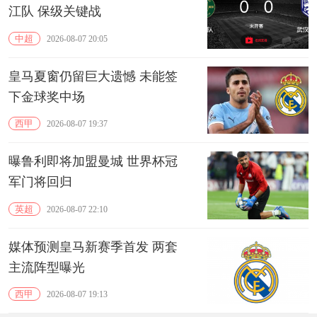
江队 保级关键战
中超
2026-08-07 20:05
皇马夏窗仍留巨大遗憾 未能签
下金球奖中场
西甲
2026-08-07 19:37
曝鲁利即将加盟曼城 世界杯冠
军门将回归
英超
2026-08-07 22:10
媒体预测皇马新赛季首发 两套
主流阵型曝光
西甲
2026-08-07 19:13