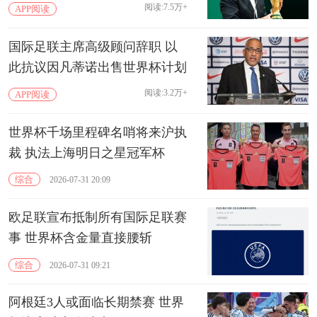
阅读:7.5万+
APP阅读
国际足联主席高级顾问辞职 以
此抗议因凡蒂诺出售世界杯计划
阅读:3.2万+
APP阅读
世界杯千场里程碑名哨将来沪执
裁 执法上海明日之星冠军杯
综合
2026-07-31 20:09
欧足联宣布抵制所有国际足联赛
事 世界杯含金量直接腰斩
综合
2026-07-31 09:21
阿根廷3人或面临长期禁赛 世界