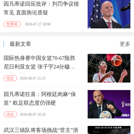
因凡蒂诺回应批评：判罚争议很
常见 直面舆论质疑
世界杯
2026-07-27 18:08
最新文章
更多
国际热身赛中国女篮70-67险胜
尼日利亚女篮 张子宇24分穆萨
15分10板
综合
2026-08-07 21:23
因凡蒂诺狂喜：阿根廷肉麻“保
皇” 欧足联态度仍强硬
综合
2026-08-07 20:26
武汉三镇队将客场挑战“苦主”浙