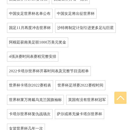
中国女足世界杯名单公布
中国女足将出征世界杯
国足11月再度冲击世界杯
沙特将制定计划引进更多足坛巨星
阿根廷获南美足联1000万美元奖金
4强决赛时间表赛程完整安排
2022卡塔尔世界杯开幕时间表及完整节目流程单
世界杯卡塔尔2022赛程表
世界杯足球赛2022赛程时间
世界杯莱万将戴乌克兰国旗袖标
英国有没有世界杯冠军
卡塔尔世界杯复仇战场次
萨尔或将无缘卡塔尔世界杯
女篮世界杯几年一次