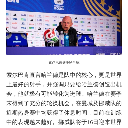
索尔巴肯盛赞哈兰德
索尔巴肯直言哈兰德是队中的核心，更是世界
上最好的射手，并强调只要给哈兰德创造出机
会，他就极有可能转化为进球。哈兰德在赛季
末得到了充分的轮换机会，在曼城及挪威队的
近期热身赛中均获得了休息时间，目前在训练
中的表现越来越好。挪威队将于16日迎来世界