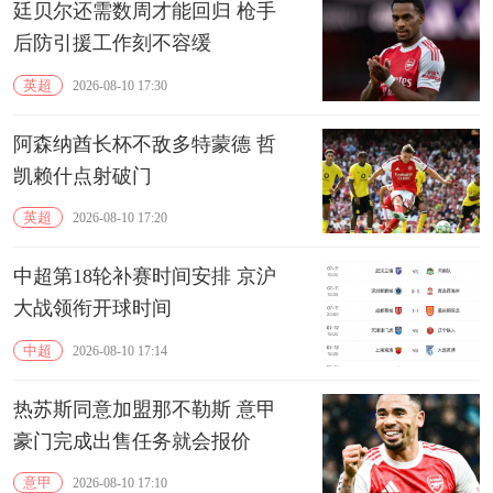
廷贝尔还需数周才能回归 枪手
后防引援工作刻不容缓
英超
2026-08-10 17:30
阿森纳酋长杯不敌多特蒙德 哲
凯赖什点射破门
英超
2026-08-10 17:20
中超第18轮补赛时间安排 京沪
大战领衔开球时间
中超
2026-08-10 17:14
热苏斯同意加盟那不勒斯 意甲
豪门完成出售任务就会报价
意甲
2026-08-10 17:10