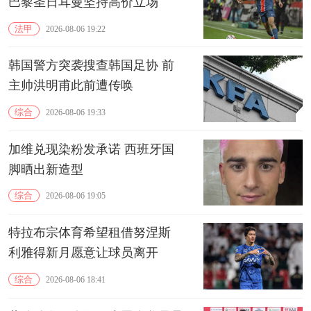
巴黎圣日耳曼坚持高价立场
法甲
2026-08-06 19:22
韩国警方突袭搜查韩国足协 前
主帅洪明甫此前遭传唤
综合
2026-08-06 19:33
加维兑现染粉发承诺 西班牙国
脚晒出新造型
综合
2026-08-06 19:05
特拉布宗体育希望租借努涅斯
利雅得新月愿意让球员离开
综合
2026-08-06 18:41