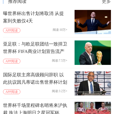
推荐阅读
更多
曝世界杯出售计划将取消 从提
案到失败仅4天
阅读:10万+
APP阅读
亚足联：与欧足联团结一致捍卫
世界杯 FIFA商业计划宣告流产
阅读:7.5万+
APP阅读
国际足联主席高级顾问辞职 以
此抗议因凡蒂诺出售世界杯计划
阅读:3.2万+
APP阅读
世界杯千场里程碑名哨将来沪执
裁 执法上海明日之星冠军杯