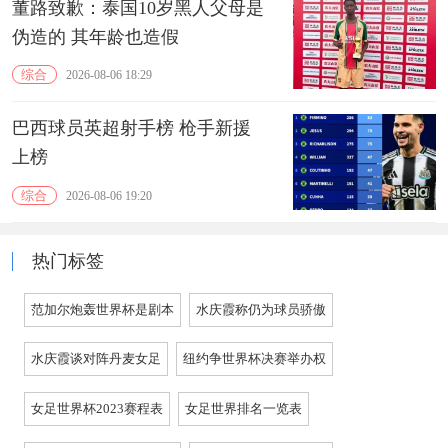
董路致歉：泰国10岁黑人父母是
伪造的 其年龄也造假
综合
2026-08-06 18:29
巴西球员英超射手榜 枪手新援
上榜
综合
2026-08-06 19:20
热门标签
范加尔炮轰世界杯是剧本
水庆霞称仍为球员骄傲
水庆霞谈对阵丹麦女足
纽约争世界杯决赛举办权
女足世界杯2023赛程表
女足世界排名一览表